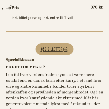
370 kr.
Pris
Inkl. billetgebyr og inkl. entré til Tivoli
KØB BILLETTER
Specialklassen
ER DET FOR MEGET?
I en tid hvor verdensfreden synes at være mere
ustabil end en dansk tarm efter karry. I et land hvor
ulve og andre kriminelle bander truer styrken i
aftenkaffen og sprødheden af morgenbrødet. Og i en
verden hvor kønsflydende aktivister med blåt hår
generer voksne mænd i lykra med åreknuder - der