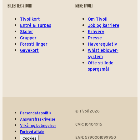
BILLETTER & KORT
MERE TIVOLI
Tivolikort
Om Tivoli
Entré & Turpas
Job og karriere
Skoler
Erhverv
Grupper
Presse
Forestillinger
Haveregulativ
Gavekort
Whistleblower-
system
Ofte stillede
spørgsmål
© Tivoli 2026
Persondatapolitik
Ansvarsfraskrivelse
CVR: 10404916
Vilkår og betingelser
Fortryd aftale
EAN: 5790001899950
Cookies