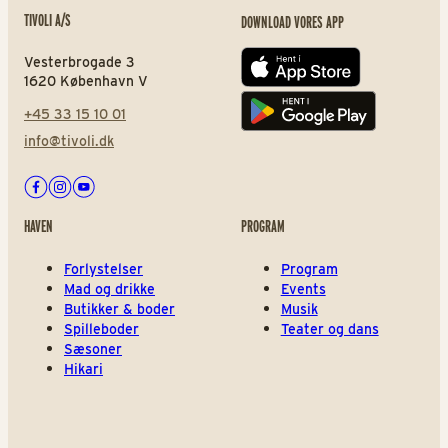
TIVOLI A/S
DOWNLOAD VORES APP
Vesterbrogade 3
App store
1620 København V
+45 33 15 10 01
Play store
info@tivoli.dk
Facebook
Instagram
Youtube
HAVEN
PROGRAM
Forlystelser
Program
Mad og drikke
Events
Butikker & boder
Musik
Spilleboder
Teater og dans
Sæsoner
Hikari