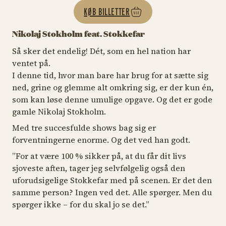
KØB BILLETTER
Nikolaj Stokholm feat. Stokkefar
Så sker det endelig! Dét, som en hel nation har
ventet på.
I denne tid, hvor man bare har brug for at sætte sig
ned, grine og glemme alt omkring sig, er der kun én,
som kan løse denne umulige opgave. Og det er gode
gamle Nikolaj Stokholm.
Med tre succesfulde shows bag sig er
forventningerne enorme. Og det ved han godt.
”For at være 100 % sikker på, at du får dit livs
sjoveste aften, tager jeg selvfølgelig også den
uforudsigelige Stokkefar med på scenen. Er det den
samme person? Ingen ved det. Alle spørger. Men du
spørger ikke – for du skal jo se det.”