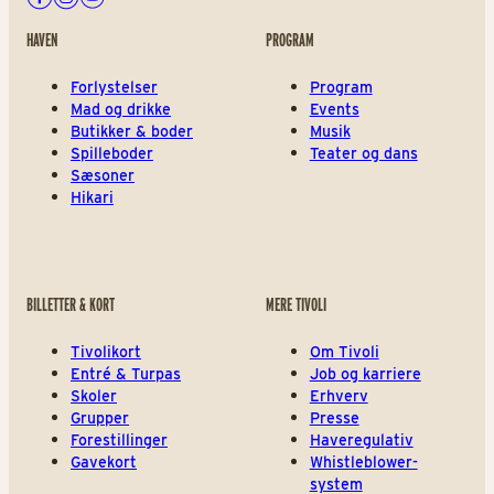
Facebook
Instagram
Youtube
HAVEN
PROGRAM
Forlystelser
Program
Mad og drikke
Events
Butikker & boder
Musik
Spilleboder
Teater og dans
Sæsoner
Hikari
BILLETTER & KORT
MERE TIVOLI
Tivolikort
Om Tivoli
Entré & Turpas
Job og karriere
Skoler
Erhverv
Grupper
Presse
Forestillinger
Haveregulativ
Gavekort
Whistleblower-
system