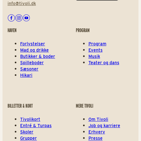
info@tivoli.dk
Facebook
Instagram
Youtube
HAVEN
PROGRAM
Forlystelser
Program
Mad og drikke
Events
Butikker & boder
Musik
Spilleboder
Teater og dans
Sæsoner
Hikari
BILLETTER & KORT
MERE TIVOLI
Tivolikort
Om Tivoli
Entré & Turpas
Job og karriere
Skoler
Erhverv
Grupper
Presse