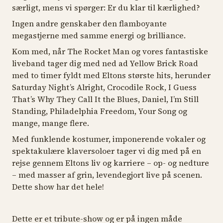
særligt, mens vi spørger: Er du klar til kærlighed?
Ingen andre genskaber den flamboyante
megastjerne med samme energi og brilliance.
Kom med, når
The Rocket Man
og vores fantastiske
liveband tager dig med ned ad Yellow Brick Road
med to timer fyldt med Eltons største hits, herunder
Saturday Night’s Alright, Crocodile Rock, I Guess
That’s Why They Call It the Blues, Daniel, I’m Still
Standing, Philadelphia Freedom, Your Song
og
mange, mange flere.
Med funklende kostumer, imponerende vokaler og
spektakulære klaversoloer tager vi dig med på en
rejse gennem Eltons liv og karriere – op- og nedture
– med masser af grin, levendegjort live på scenen.
Dette show har det hele!
Dette er et tribute-show og er på ingen måde