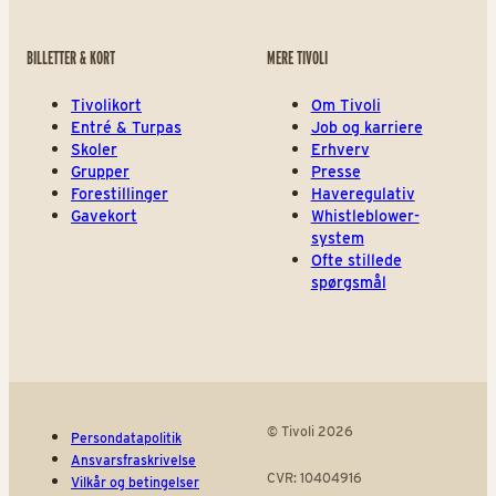
BILLETTER & KORT
MERE TIVOLI
Tivolikort
Om Tivoli
Entré & Turpas
Job og karriere
Skoler
Erhverv
Grupper
Presse
Forestillinger
Haveregulativ
Gavekort
Whistleblower-
system
Ofte stillede
spørgsmål
© Tivoli 2026
Persondatapolitik
Ansvarsfraskrivelse
CVR: 10404916
Vilkår og betingelser