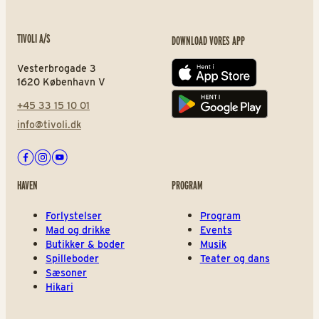
TIVOLI A/S
DOWNLOAD VORES APP
Vesterbrogade 3
App store
1620 København V
+45 33 15 10 01
Play store
info@tivoli.dk
Facebook
Instagram
Youtube
HAVEN
PROGRAM
Forlystelser
Program
Mad og drikke
Events
Butikker & boder
Musik
Spilleboder
Teater og dans
Sæsoner
Hikari