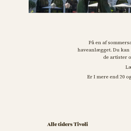
På en af sommersæ
haveanlægget. Du kan o
de artister
Læ
Er I mere end 20 o
Alle tiders Tivoli