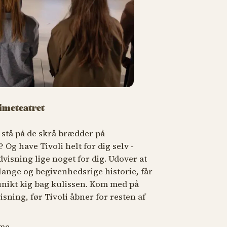
imeteatret
t stå på de skrå brædder på
Og have Tivoli helt for dig selv -
isning lige noget for dig. Udover at
s lange og begivenhedsrige historie, får
unikt kig bag kulissen. Kom med på
sning, før Tivoli åbner for resten af
me.