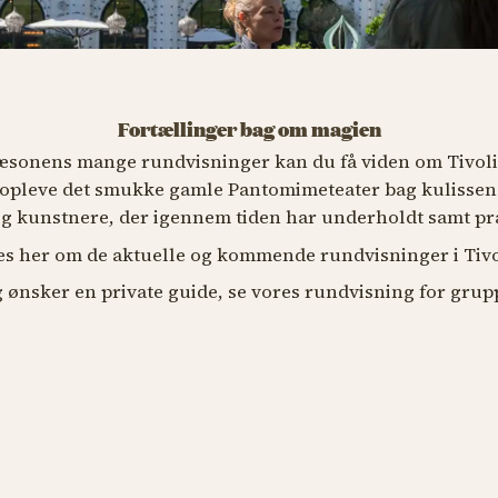
Fortællinger bag om magien
sonens mange rundvisninger kan du få viden om Tivolis
pleve det smukke gamle Pantomimeteater bag kulissen -
 og kunstnere, der igennem tiden har underholdt samt p
s her om de aktuelle og kommende rundvisninger i Tivo
g ønsker en private guide, se vores rundvisning for gru