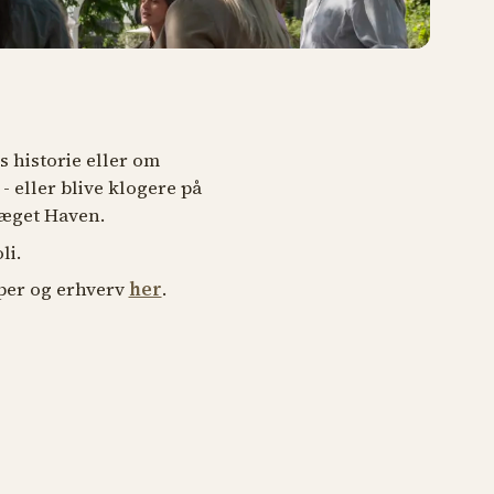
 historie eller om
 eller blive klogere på
ræget Haven.
li.
pper og erhverv
her
.