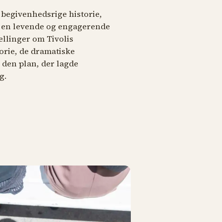
g begivenhedsrige historie,
å en levende og engagerende
tællinger om Tivolis
orie, de dramatiske
den plan, der lagde
g.