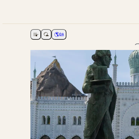
DA
Åbne navigation
Vælg sprog