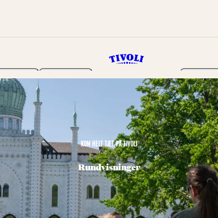
Haven
Program
Billetter
KOM HELT TÆT PÅ TIVOLI
Rundvisninger