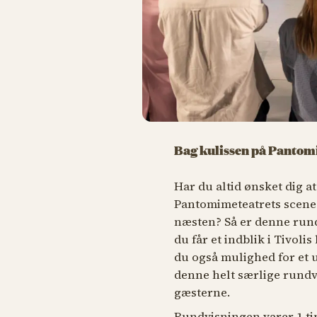
Bag kulissen på Pantom
Har du altid ønsket dig a
Pantomimeteatrets scene? 
næsten? Så er denne rundv
du får et indblik i Tivoli
du også mulighed for et 
denne helt særlige rundvi
gæsterne.
Rundvisningen varer 1 ti