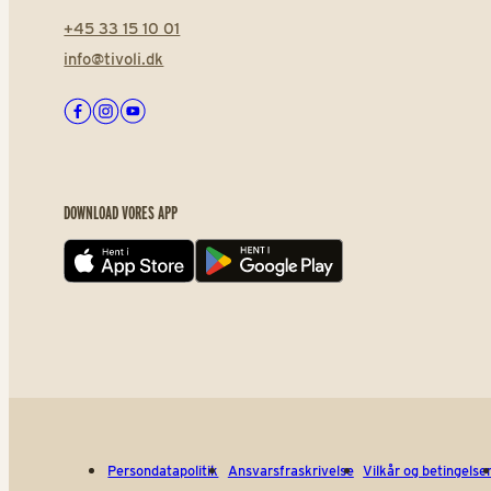
+45 33 15 10 01
info@tivoli.dk
Facebook
Instagram
Youtube
DOWNLOAD VORES APP
App store
Play store
Persondatapolitik
Ansvarsfraskrivelse
Vilkår og betingelse