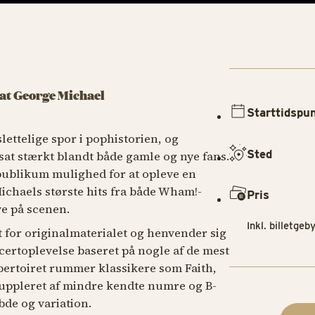
reat George Michael
Starttidspu
ettelige spor i pophistorien, og
Sted
sat stærkt blandt både gamle og nye fans.
ublikum mulighed for at opleve en
ichaels største hits fra både Wham!-
Pris
ve på scenen.
Inkl. billetgeby
 for originalmaterialet og henvender sig
ncertoplevelse baseret på nogle af de mest
epertoiret rummer klassikere som
Faith,
suppleret af mindre kendte numre og B-
bde og variation.