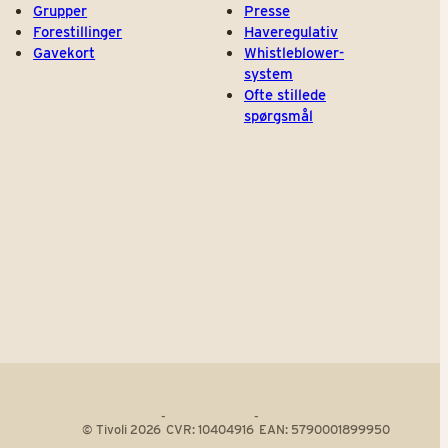
Grupper
Presse
Forestillinger
Haveregulativ
Gavekort
Whistleblower-
system
Ofte stillede
spørgsmål
-
-
© Tivoli 2026
CVR: 10404916
EAN: 5790001899950