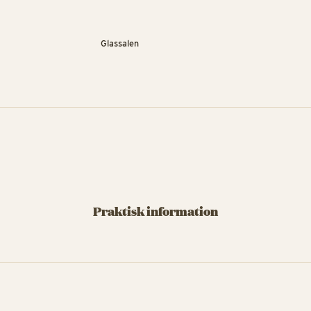
er ønsker at genopleve musikken live,
g nåede at opleve George Michael på
Glassalen
Praktisk information