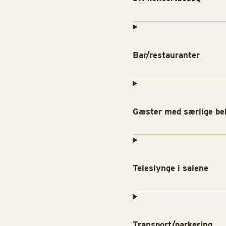
Bar/restauranter
Gæster med særlige be
Teleslynge i salene
Transport/parkering