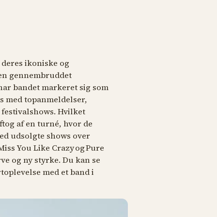
deres ikoniske og
iden gennembruddet
har bandet markeret sig som
ts med topanmeldelser,
festivalshows. Hvilket
ftog af en turné, hvor de
ed udsolgte shows over
Miss You Like Crazy
og
Pure
ve og ny styrke. Du kan se
rtoplevelse med et band i