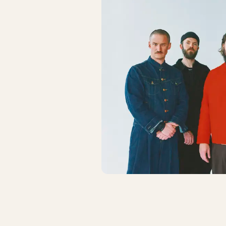
FREDAGSROCK
FREDAGSR
When Saints Go Machine +