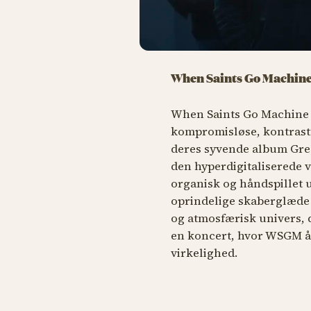
When Saints Go Machin
When Saints Go Machine
kompromisløse, kontrastf
deres syvende album
Gre
den hyperdigitaliserede 
organisk og håndspillet 
oprindelige skaberglæde f
og atmosfærisk univers, d
en koncert, hvor WSGM åb
virkelighed.