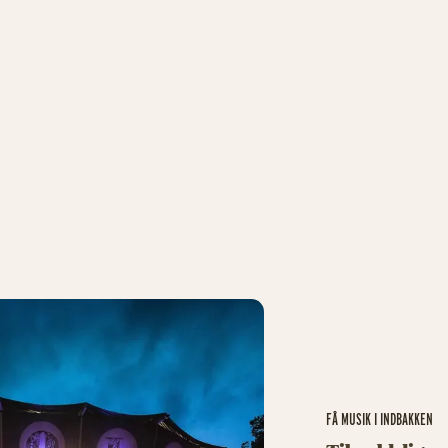
 Langer
Saveus
 kl. 22.00
24. april kl. 22.00
IVOLIKORT
KØB TIVOLIKORT
ints Go Machine + Spleen United
Mads Langer
FÅ MUSIK I INDBAKKEN