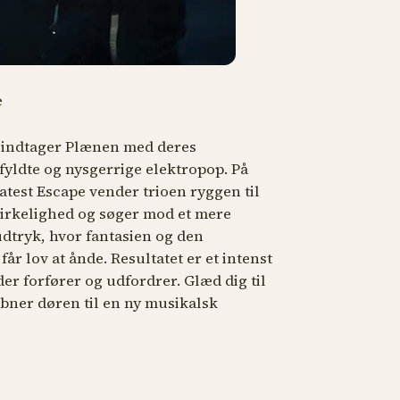
e
 indtager Plænen med deres
yldte og nysgerrige elektropop. På
atest Escape
vender trioen ryggen til
virkelighed og søger mod et mere
udtryk, hvor fantasien og den
år lov at ånde. Resultatet er et intenst
er forfører og udfordrer. Glæd dig til
ner døren til en ny musikalsk