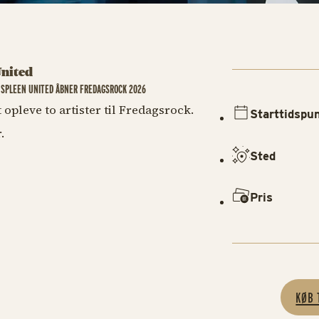
United
+ SPLEEN UNITED ÅBNER FREDAGSROCK 2026
 opleve to artister til Fredagsrock.
Starttidspu
r.
Sted
Pris
KØB 