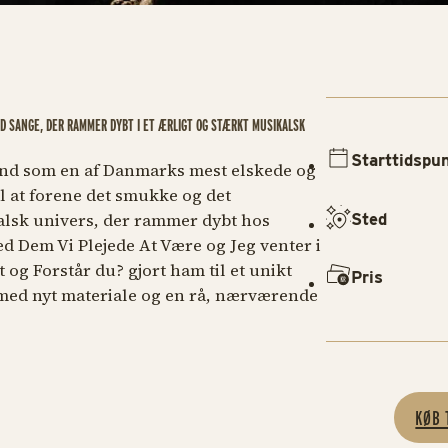
D SANGE, DER RAMMER DYBT I ET ÆRLIGT OG STÆRKT MUSIKALSK
Starttidspu
 ind som en af Danmarks mest elskede og
l at forene det smukke og det
alsk univers, der rammer dybt hos
Sted
ed
Dem Vi Plejede At Være
og
Jeg venter i
t
og
Forstår du?
gjort ham til et unikt
Pris
 med nyt materiale og en rå, nærværende
KØB 