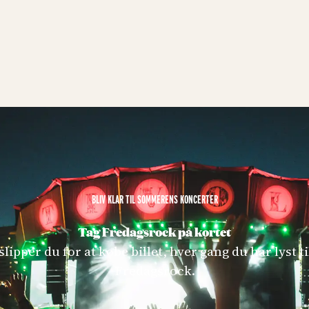
BLIV KLAR TIL SOMMERENS KONCERTER
Tag Fredagsrock på kortet
lipper du for at købe billet, hver gang du har lyst til
Fredagsrock.