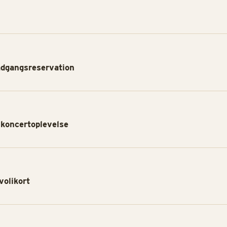
adgangsreservation
 koncertoplevelse
volikort