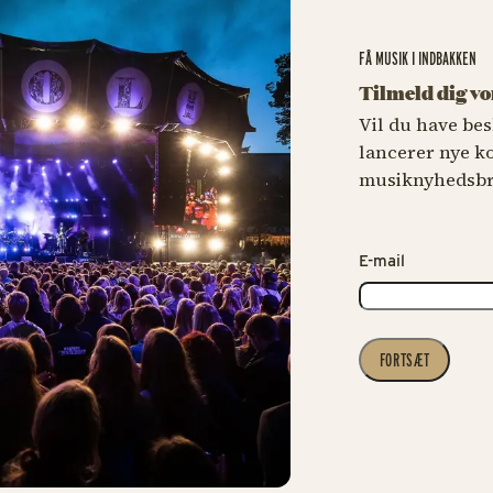
FÅ MUSIK I INDBAKKEN
Tilmeld dig v
Vil du have bes
lancerer nye k
musiknyhedsbr
E-mail
FORTSÆT