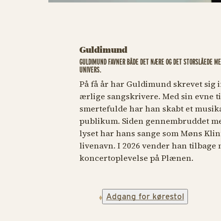
Guldimund
GULDIMUND FAVNER BÅDE DET NÆRE OG DET STORSLÅEDE ME
UNIVERS.
På få år har Guldimund skrevet sig
ærlige sangskrivere. Med sin evne ti
smertefulde har han skabt et musik
publikum. Siden gennembruddet m
lyset
har hans sange som
Møns Klin
livenavn. I 2026 vender han tilbage
koncertoplevelse på Plænen.
Adgang for kørestol