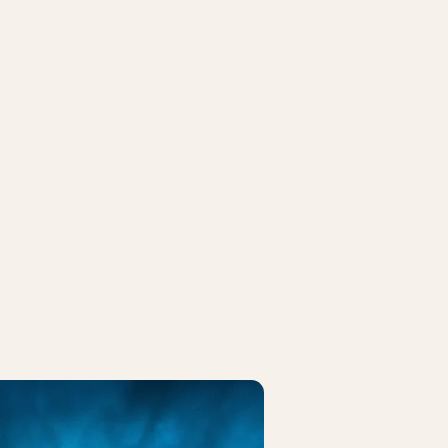
OCK
FREDAGSROCK
ida (US)
Ella Augusta
t kl. 22.00
14. august kl. 19.00
IVOLIKORT
KØB TIVOLIKORT
e Peter Jencel
Flo Rida