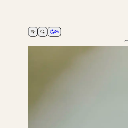
DA
Åbne navigation
Vælg sprog