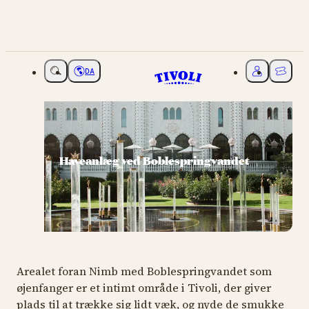
DA
Vælg sprog
Mit Tivoli
Billette
Haveanlæg ved Boblespringvandet
Arealet foran Nimb med Boblespringvandet som
øjenfanger er et intimt område i Tivoli, der giver
plads til at trække sig lidt væk, og nyde de smukke