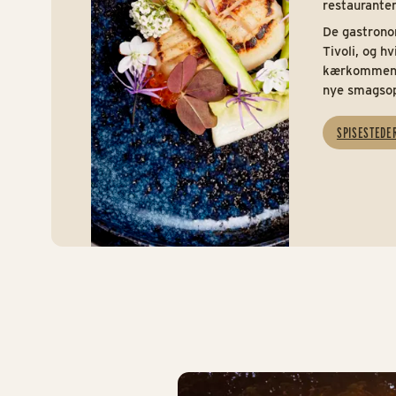
restaurante
De gastrono
Tivoli, og hv
kærkommen p
nye smagsop
SPISESTEDE