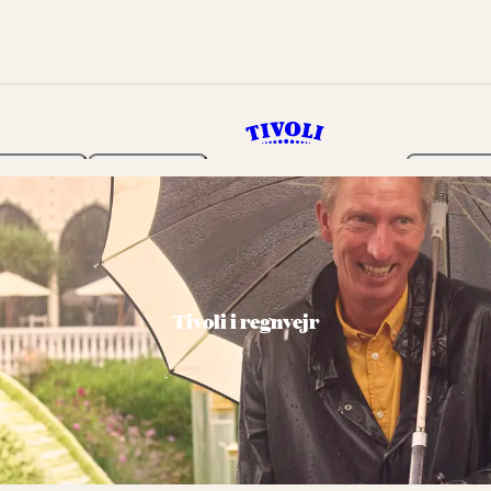
Haven
Program
Billetter
Tivoli i regnvejr