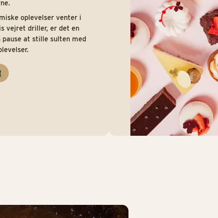
rne.
miske oplevelser venter i
is vejret driller, er det en
ause at stille sulten med
levelser.
R