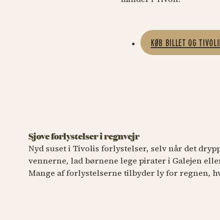
KØB BILLET OG TIVOL
Sjove forlystelser i regnvejr
FOR ALLE
FOR DE YN
Nyd suset i Tivolis forlystelser, selv når det dry
vennerne, lad børnene lege pirater i Galejen ell
Den flyvende Kuffert
Dyrek
Mange af forlystelserne tilbyder ly for regnen, hvi
Flyv gennem H.C. Andersens eventyr
Ren nost
Den Fly