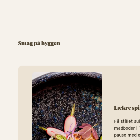
Smag på hyggen
Lækre spi
Få stillet s
madboder i T
pause med e