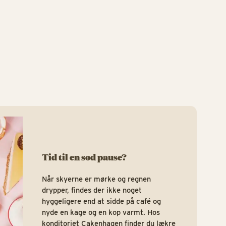
Is og s
Tid til en sød pause?
Når skyerne er mørke og regnen
drypper, findes der ikke noget
hyggeligere end at sidde på café og
nyde en kage og en kop varmt. Hos
konditoriet Cakenhagen finder du lækre