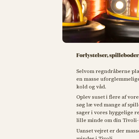
Forlystelser, spillebode
Selvom regndråberne pla
en masse uforglemmelige o
kold og våd.
Oplev suset i flere af vore
søg læ ved mange af spill
sager i vores hyggelige re
lille minde om din Tivoli
Uanset vejret er der mass
minder i Tivoli.