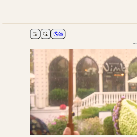
DA
Åbne navigation
Vælg sprog