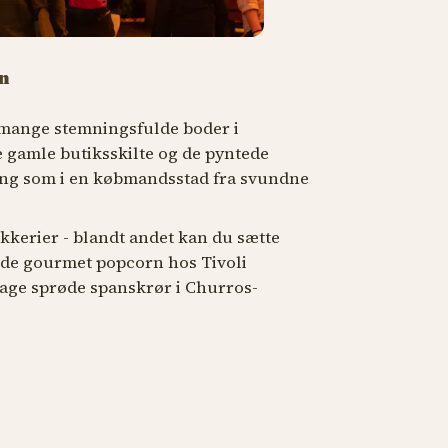
en
 mange stemningsfulde boder i
gamle butiksskilte og de pyntede
ing som i en købmandsstad fra svundne
kerier - blandt andet kan du sætte
ede gourmet popcorn hos Tivoli
age sprøde spanskrør i Churros-