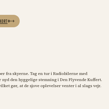
IKORT
GSTE
FOR ALLE
pper fra skyerne. Tag en tur i Radiobilerne med
er nyd den hyggelige stemning i Den Flyvende Kuffert.
arrusellen
Minen
lket gør, at de sjove oplevelser venter i al slags vejr.
algi hele vejen rundt
Sejl gennem Minen og skyd diamante
vende Kuffert
Dyrekarrusellen