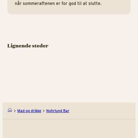
når sommeraftenen er for god til at slutte.
BAR
BAR
BAR
Ølgrotten
Nimb Bar
B
Lignende steder
Fadøllen flyder i stride
Bar, bobler og afternoon
Sk
strømme
tea med højt til loftet
au
Ølgrotten
Nim
Mad og drikke
Nohrlund Bar