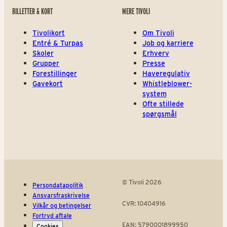
BILLETTER & KORT
MERE TIVOLI
Tivolikort
Om Tivoli
Entré & Turpas
Job og karriere
Skoler
Erhverv
Grupper
Presse
Forestillinger
Haveregulativ
Gavekort
Whistleblower-
system
Ofte stillede
spørgsmål
© Tivoli 2026
Persondatapolitik
Ansvarsfraskrivelse
CVR: 10404916
Vilkår og betingelser
Fortryd aftale
EAN: 5790001899950
Cookies