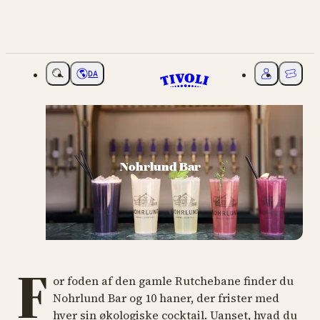
DA
Vælg sprog
Mit Tivoli
Billette
Nohrlund Bar
F
or foden af den gamle Rutchebane finder du
Nohrlund Bar og 10 haner, der frister med
hver sin økologiske cocktail. Uanset, hvad du