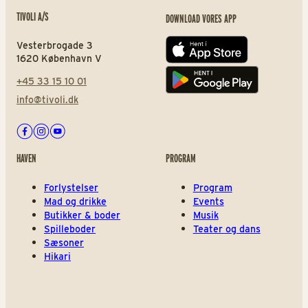
TIVOLI A/S
DOWNLOAD VORES APP
Vesterbrogade 3
App store
1620 København V
+45 33 15 10 01
Play store
info@tivoli.dk
Facebook
Instagram
Youtube
HAVEN
PROGRAM
Forlystelser
Program
Mad og drikke
Events
Butikker & boder
Musik
Spilleboder
Teater og dans
Sæsoner
Hikari