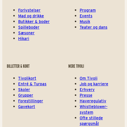
Forlystelser
Program
Mad og drikke
Events
Butikker & boder
Musik
Spilleboder
Teater og dans
Sæsoner
Hikari
BILLETTER & KORT
MERE TIVOLI
Tivolikort
Om Tivoli
Entré & Turpas
Job og karriere
Skoler
Erhverv
Grupper
Presse
Forestillinger
Haveregulativ
Gavekort
Whistleblower-
system
Ofte stillede
spørgsmål