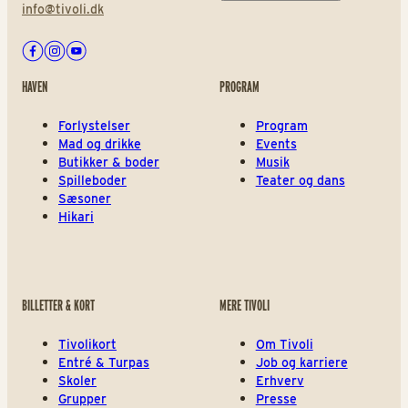
info@tivoli.dk
Facebook
Instagram
Youtube
HAVEN
PROGRAM
Forlystelser
Program
Mad og drikke
Events
Butikker & boder
Musik
Spilleboder
Teater og dans
Sæsoner
Hikari
BILLETTER & KORT
MERE TIVOLI
Tivolikort
Om Tivoli
Entré & Turpas
Job og karriere
Skoler
Erhverv
Grupper
Presse