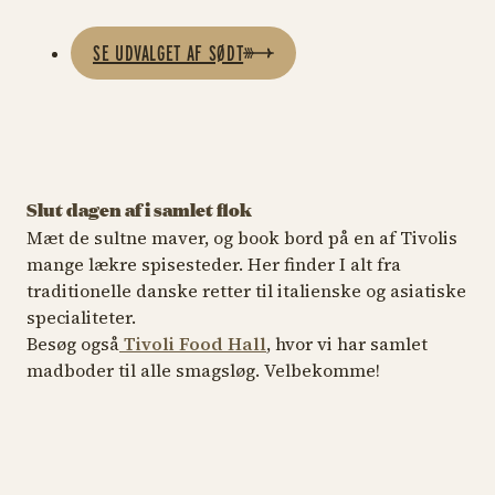
SE UDVALGET AF SØDT
Slut dagen af i samlet flok
Mæt de sultne maver, og book bord på en af Tivolis
mange lækre spisesteder. Her finder I alt fra
traditionelle danske retter til italienske og asiatiske
RESTAURANT
FAS
specialiteter.
RESTAURANT
Besøg også
Tivoli Food Hall
, hvor vi har samlet
Viften
G
madboder til alle smagsløg. Velbekomme!
wagamama
Et stykke med gode
Be
gamle dage
Asiatiske herligheder
bu
Viften
wa