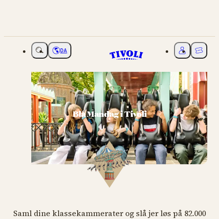
DA
Vælg sprog
Mit Tivoli
Billette
Blå Mandag i Tivoli
Saml dine klassekammerater og slå jer løs på 82.000