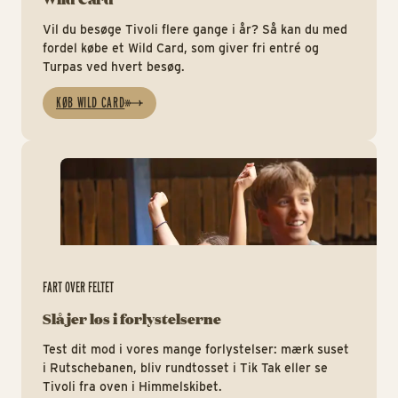
Vil du besøge Tivoli flere gange i år? Så kan du med
fordel købe et Wild Card, som giver fri entré og
Turpas ved hvert besøg.
KØB WILD CARD
For
FART OVER FELTET
Slå jer løs i forlystelserne
Test dit mod i vores mange forlystelser: mærk suset
i Rutschebanen, bliv rundtosset i Tik Tak eller se
Tivoli fra oven i Himmelskibet.