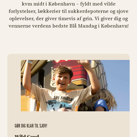
kvm midt i København – fyldt med vilde
forlystelser, lækkerier til sukkerdepoterne og sjove
oplevelser, der giver timevis af grin. Vi giver dig og
vennerne verdens bedste Blå Mandag i København!
htt
GØR DIG KLAR TIL SJOV!
Wild Card