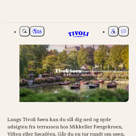
DA
Vælg sprog
Mit Tivoli
Billette
Tivoli Søen
Langs Tivoli Søen kan du slå dig ned og nyde
udsigten fra terrassen hos Mikkeller Færgekroen,
Viften eller Søcaféen. Går du en tur rundt om søen,