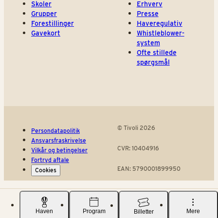
Skoler
Erhverv
Grupper
Presse
Forestillinger
Haveregulativ
Gavekort
Whistleblower-
system
Ofte stillede
spørgsmål
© Tivoli 2026
Persondatapolitik
Ansvarsfraskrivelse
CVR: 10404916
Vilkår og betingelser
Fortryd aftale
EAN: 5790001899950
Cookies
Haven
Program
Mere
Billetter