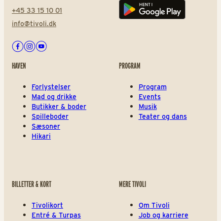
+45 33 15 10 01
Play store
info@tivoli.dk
Facebook
Instagram
Youtube
HAVEN
PROGRAM
Forlystelser
Program
Mad og drikke
Events
Butikker & boder
Musik
Spilleboder
Teater og dans
Sæsoner
Hikari
BILLETTER & KORT
MERE TIVOLI
Tivolikort
Om Tivoli
Entré & Turpas
Job og karriere