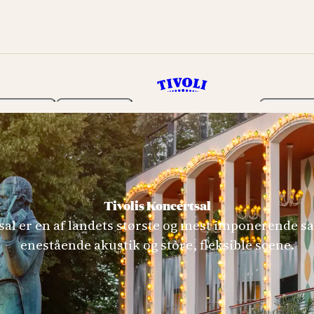
Haven
Program
Billetter
Tivolis Koncertsal
sal er en af landets største og mest imponerende sal
enestående akustik og store, fleksible scene.