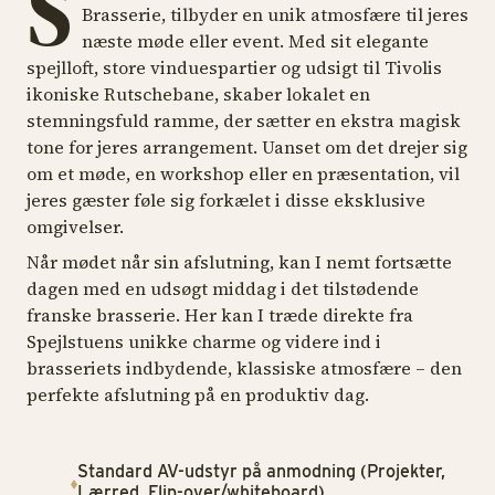
S
Brasserie, tilbyder en unik atmosfære til jeres
næste møde eller event. Med sit elegante
spejlloft, store vinduespartier og udsigt til Tivolis
ikoniske Rutschebane, skaber lokalet en
stemningsfuld ramme, der sætter en ekstra magisk
tone for jeres arrangement. Uanset om det drejer sig
om et møde, en workshop eller en præsentation, vil
jeres gæster føle sig forkælet i disse eksklusive
omgivelser.
Når mødet når sin afslutning, kan I nemt fortsætte
dagen med en udsøgt middag i det tilstødende
franske brasserie. Her kan I træde direkte fra
Spejlstuens unikke charme og videre ind i
brasseriets indbydende, klassiske atmosfære – den
perfekte afslutning på en produktiv dag.
Standard AV-udstyr på anmodning (Projekter,
Lærred, Flip-over/whiteboard)