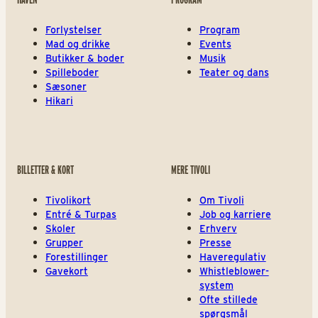
Forlystelser
Program
Mad og drikke
Events
Butikker & boder
Musik
Spilleboder
Teater og dans
Sæsoner
Hikari
BILLETTER & KORT
MERE TIVOLI
Tivolikort
Om Tivoli
Entré & Turpas
Job og karriere
Skoler
Erhverv
Grupper
Presse
Forestillinger
Haveregulativ
Gavekort
Whistleblower-
system
Ofte stillede
spørgsmål