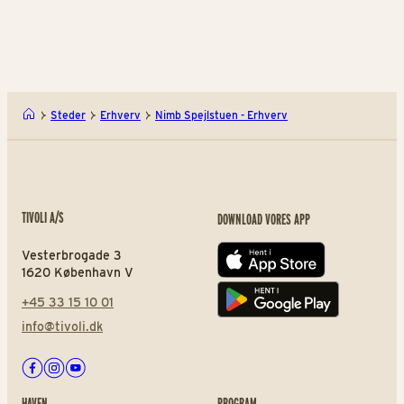
A Hereford Beefstouw - Er
Tivo
Steder
Erhverv
Nimb Spejlstuen - Erhverv
TIVOLI A/S
DOWNLOAD VORES APP
Vesterbrogade 3
App store
1620 København V
+45 33 15 10 01
Play store
info@tivoli.dk
Facebook
Instagram
Youtube
HAVEN
PROGRAM