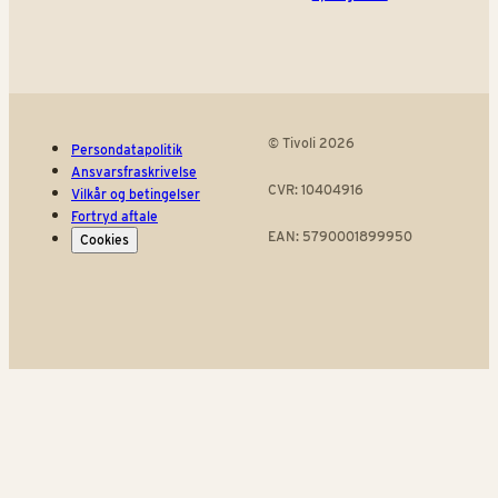
© Tivoli 2026
Persondatapolitik
Ansvarsfraskrivelse
CVR: 10404916
Vilkår og betingelser
Fortryd aftale
EAN: 5790001899950
Cookies