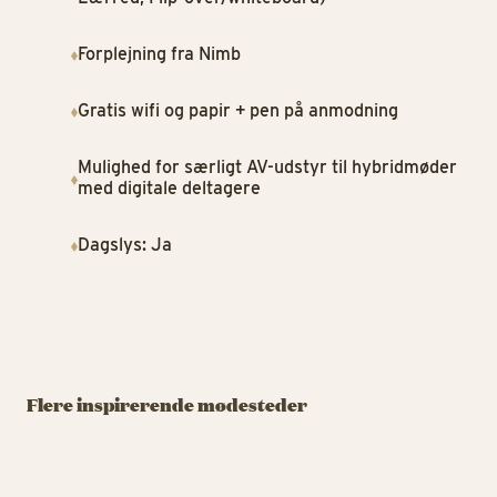
Forplejning fra Nimb
Gratis wifi og papir + pen på anmodning
Mulighed for særligt AV-udstyr til hybridmøder
med digitale deltagere
Dagslys: Ja
MØDELOKALE
MØDELOKALE
MØD
A Hereford
Tivoli Congress
S
Beefstouw
Center
v
Flere inspirerende mødesteder
Møder og arrangementer
Fra små møder til store
Ja
ved Tivoli
kongresser
kø