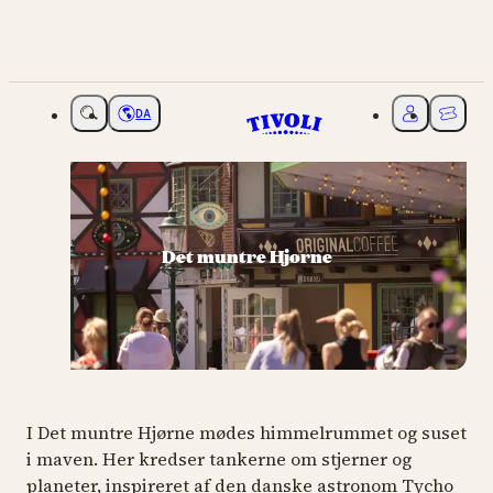
DA
Vælg sprog
Mit Tivoli
Billette
Det muntre Hjørne
I Det muntre Hjørne mødes himmelrummet og suset
i maven. Her kredser tankerne om stjerner og
planeter, inspireret af den danske astronom Tycho