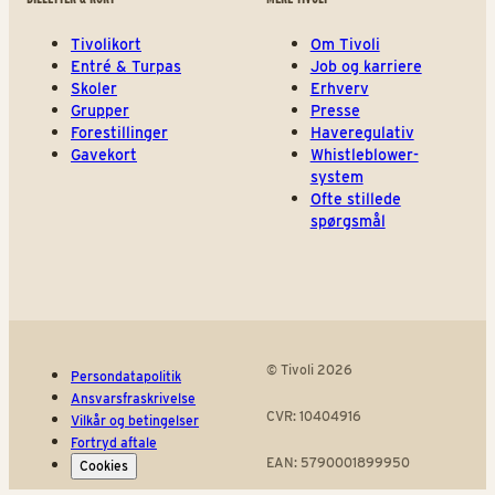
Tivolikort
Om Tivoli
Entré & Turpas
Job og karriere
Skoler
Erhverv
Grupper
Presse
Forestillinger
Haveregulativ
Gavekort
Whistleblower-
system
Ofte stillede
spørgsmål
© Tivoli 2026
Persondatapolitik
Ansvarsfraskrivelse
CVR: 10404916
Vilkår og betingelser
Fortryd aftale
EAN: 5790001899950
Cookies