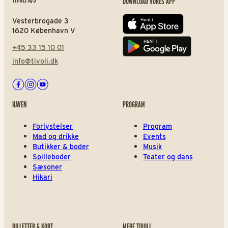
DOWNLOAD VORES APP
Vesterbrogade 3
App store
1620 København V
+45 33 15 10 01
Play store
info@tivoli.dk
Facebook
Instagram
Youtube
HAVEN
PROGRAM
Forlystelser
Program
Mad og drikke
Events
Butikker & boder
Musik
Spilleboder
Teater og dans
Sæsoner
Hikari
BILLETTER & KORT
MERE TIVOLI