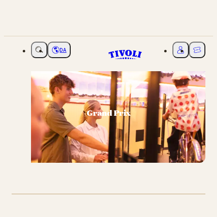
DA
Vælg sprog
Mit Tivoli
Billette
Grand Prix