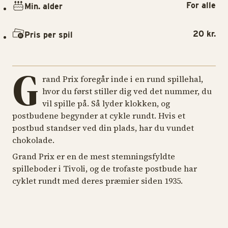
For alle
Min. alder
20 kr.
Pris per spil
G
rand Prix foregår inde i en rund spillehal,
hvor du først stiller dig ved det nummer, du
vil spille på. Så lyder klokken, og
postbudene begynder at cykle rundt. Hvis et
postbud standser ved din plads, har du vundet
chokolade.
Grand Prix er en de mest stemningsfyldte
spilleboder i Tivoli, og de trofaste postbude har
cyklet rundt med deres præmier siden 1935.
SPILLEBOD
SPILLEBOD
SPI