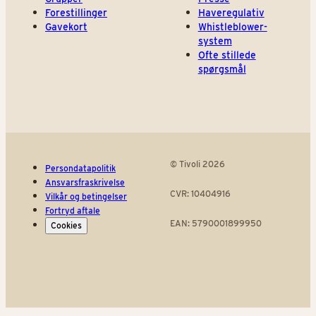
Forestillinger
Haveregulativ
Gavekort
Whistleblower-
system
Ofte stillede
spørgsmål
© Tivoli 2026
Persondatapolitik
Ansvarsfraskrivelse
CVR: 10404916
Vilkår og betingelser
Fortryd aftale
EAN: 5790001899950
Cookies