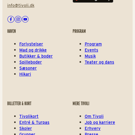
info@tivoli.dk
Facebook
Instagram
Youtube
HAVEN
PROGRAM
Forlystelser
Program
Mad og drikke
Events
Butikker & boder
Musik
Spilleboder
Teater og dans
Sæsoner
Hikari
BILLETTER & KORT
MERE TIVOLI
Tivolikort
Om Tivoli
Entré & Turpas
Job og karriere
Skoler
Erhverv
Grupper
Presse