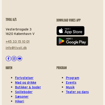
TIVOLI A/S
DOWNLOAD VORES APP
Vesterbrogade 3
App store
1620 København V
+45 33 15 10 01
Play store
info@tivoli.dk
Facebook
Instagram
Youtube
HAVEN
PROGRAM
Forlystelser
Program
Mad og drikke
Events
Butikker & boder
Musik
Spilleboder
Teater og dans
Sæsoner
Hikari