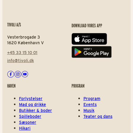
TIVOLI A/S
DOWNLOAD VORES APP
Vesterbrogade 3
App store
1620 København V
+45 33 15 10 01
Play store
info@tivoli.dk
Facebook
Instagram
Youtube
HAVEN
PROGRAM
Forlystelser
Program
Mad og drikke
Events
Butikker & boder
Musik
Spilleboder
Teater og dans
Sæsoner
Hikari