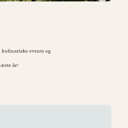
r, kulinariske events og
næste år!
Tivoli 