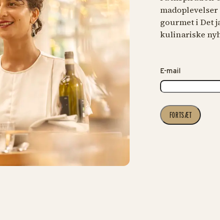
madoplevelser –
gourmet i Det 
kulinariske ny
E-mail
FORTSÆT