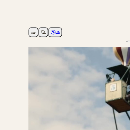
DA
Åbne navigation
Vælg sprog