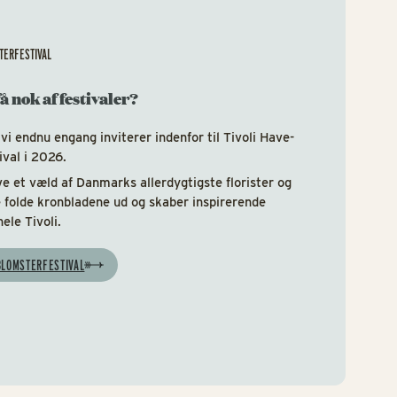
STERFESTIVAL
å nok af festivaler?
 vi endnu engang inviterer indenfor til Tivoli Have-
ival i 2026.
e et væld af Danmarks allerdygtigste florister og
e folde kronbladene ud og skaber inspirerende
ele Tivoli.
 BLOMSTERFESTIVAL