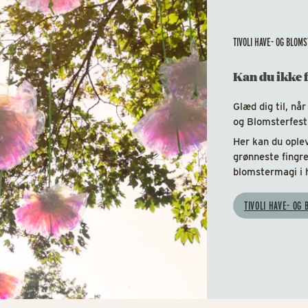
TIVOLI HAVE- OG BLOM
Kan du ikke f
Glæd dig til, når
og Blomsterfest
Her kan du oplev
grønneste fingr
blomstermagi i h
TIVOLI HAVE- OG