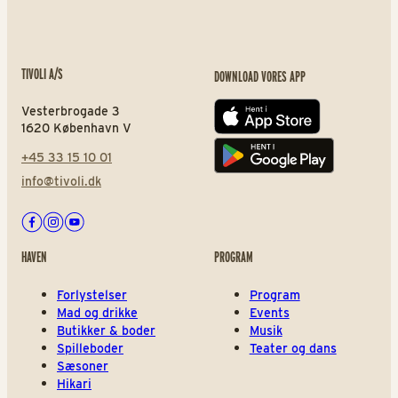
TIVOLI A/S
DOWNLOAD VORES APP
Vesterbrogade 3
App store
1620 København V
+45 33 15 10 01
Play store
info@tivoli.dk
Facebook
Instagram
Youtube
HAVEN
PROGRAM
Forlystelser
Program
Mad og drikke
Events
Butikker & boder
Musik
Spilleboder
Teater og dans
Sæsoner
Hikari