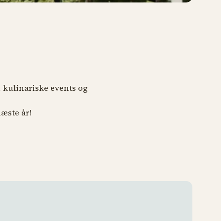
r, kulinariske events og
næste år!
Tivoli 