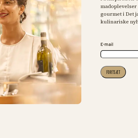
madoplevelser –
gourmet i Det 
kulinariske ny
E-mail
FORTSÆT