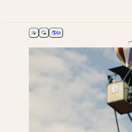
DA
Åbne navigation
Vælg sprog