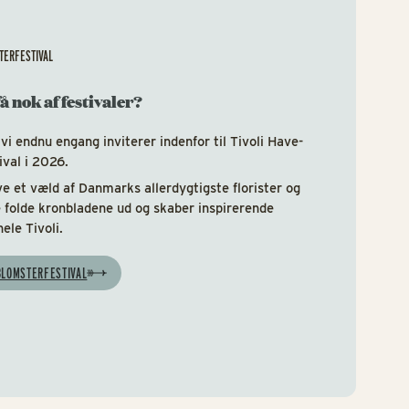
STERFESTIVAL
å nok af festivaler?
 vi endnu engang inviterer indenfor til Tivoli Have-
ival i 2026.
e et væld af Danmarks allerdygtigste florister og
e folde kronbladene ud og skaber inspirerende
ele Tivoli.
 BLOMSTERFESTIVAL