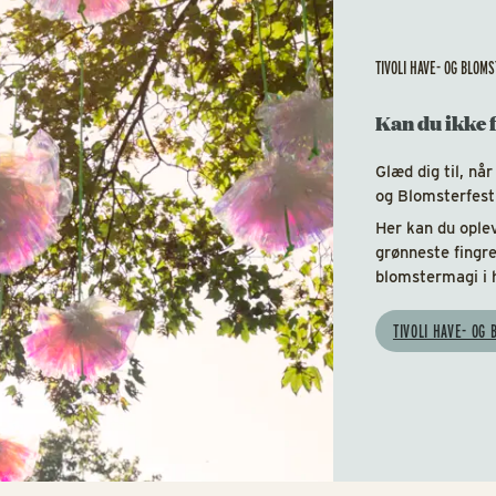
TIVOLI HAVE- OG BLOM
Kan du ikke f
Glæd dig til, når
og Blomsterfest
Her kan du oplev
grønneste fingr
blomstermagi i h
TIVOLI HAVE- OG