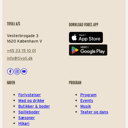
TIVOLI A/S
DOWNLOAD VORES APP
Vesterbrogade 3
App store
1620 København V
+45 33 15 10 01
Play store
info@tivoli.dk
Facebook
Instagram
Youtube
HAVEN
PROGRAM
Forlystelser
Program
Mad og drikke
Events
Butikker & boder
Musik
Spilleboder
Teater og dans
Sæsoner
Hikari