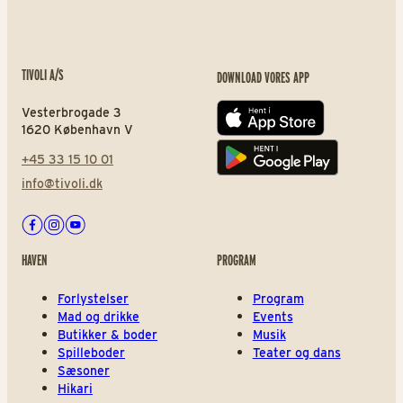
TIVOLI A/S
DOWNLOAD VORES APP
Vesterbrogade 3
App store
1620 København V
+45 33 15 10 01
Play store
info@tivoli.dk
Facebook
Instagram
Youtube
HAVEN
PROGRAM
Forlystelser
Program
Mad og drikke
Events
Butikker & boder
Musik
Spilleboder
Teater og dans
Sæsoner
Hikari