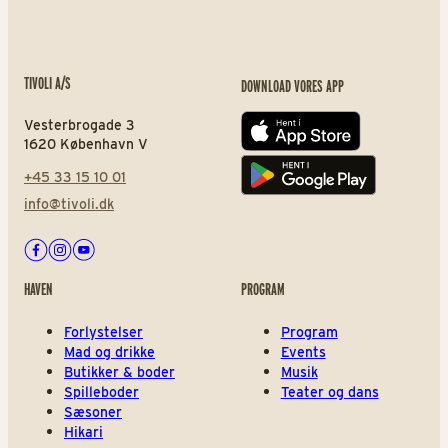
TIVOLI A/S
DOWNLOAD VORES APP
Vesterbrogade 3
App store
1620 København V
+45 33 15 10 01
Play store
info@tivoli.dk
Facebook
Instagram
Youtube
HAVEN
PROGRAM
Forlystelser
Program
Mad og drikke
Events
Butikker & boder
Musik
Spilleboder
Teater og dans
Sæsoner
Hikari