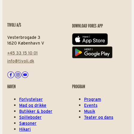
TIVOLI A/S
DOWNLOAD VORES APP
Vesterbrogade 3
App store
1620 København V
+45 33 15 10 01
Play store
info@tivoli.dk
Facebook
Instagram
Youtube
HAVEN
PROGRAM
Forlystelser
Program
Mad og drikke
Events
Butikker & boder
Musik
Spilleboder
Teater og dans
Sæsoner
Hikari