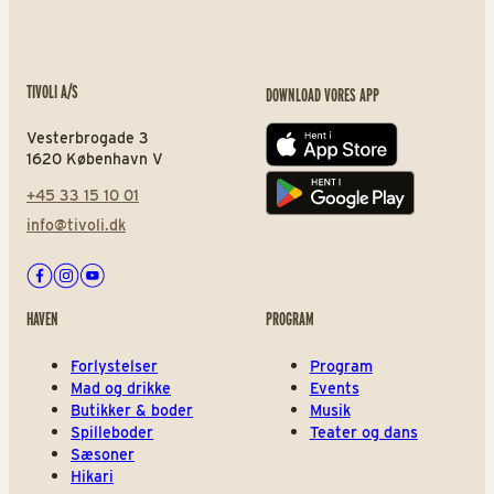
TIVOLI A/S
DOWNLOAD VORES APP
Vesterbrogade 3
App store
1620 København V
+45 33 15 10 01
Play store
info@tivoli.dk
Facebook
Instagram
Youtube
HAVEN
PROGRAM
Forlystelser
Program
Mad og drikke
Events
Butikker & boder
Musik
Spilleboder
Teater og dans
Sæsoner
Hikari