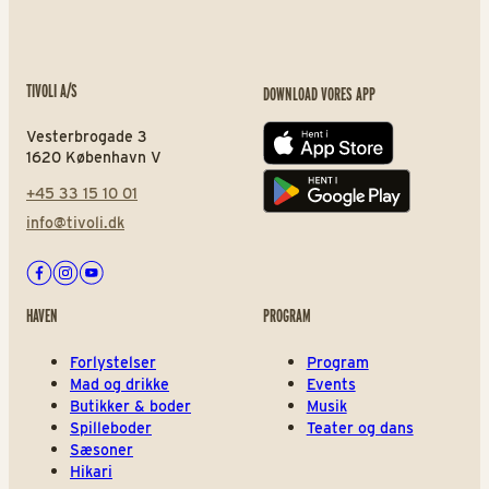
TIVOLI A/S
DOWNLOAD VORES APP
Vesterbrogade 3
App store
1620 København V
+45 33 15 10 01
Play store
info@tivoli.dk
Facebook
Instagram
Youtube
HAVEN
PROGRAM
Forlystelser
Program
Mad og drikke
Events
Butikker & boder
Musik
Spilleboder
Teater og dans
Sæsoner
Hikari