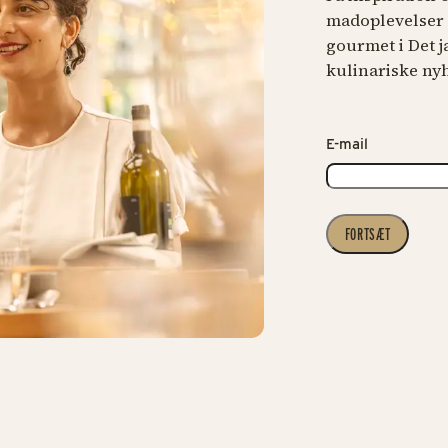
madoplevelser –
gourmet i Det 
kulinariske ny
E-mail
FORTSÆT