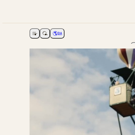
DA
Åbne navigation
Vælg sprog