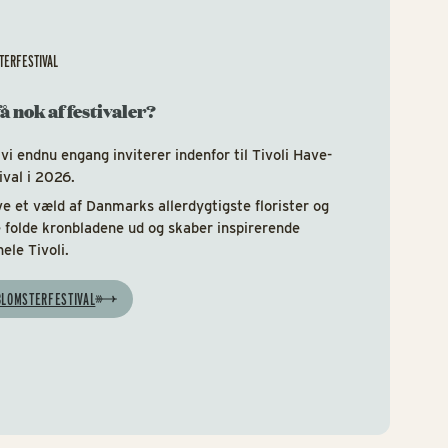
STERFESTIVAL
å nok af festivaler?
 vi endnu engang inviterer indenfor til Tivoli Have-
ival i 2026.
e et væld af Danmarks allerdygtigste florister og
e folde kronbladene ud og skaber inspirerende
ele Tivoli.
 BLOMSTERFESTIVAL