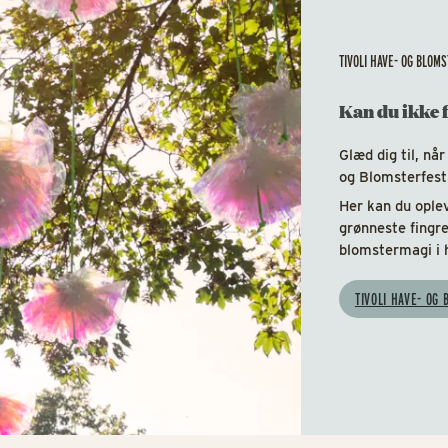
TIVOLI HAVE- OG BLOM
Kan du ikke f
Glæd dig til, når
og Blomsterfest
Her kan du oplev
grønneste fingr
blomstermagi i h
TIVOLI HAVE- OG