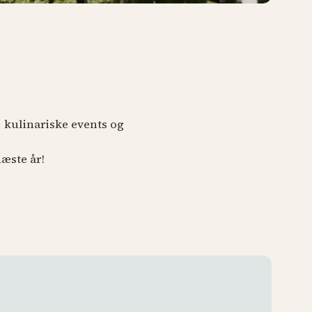
r, kulinariske events og
næste år!
Tivoli 