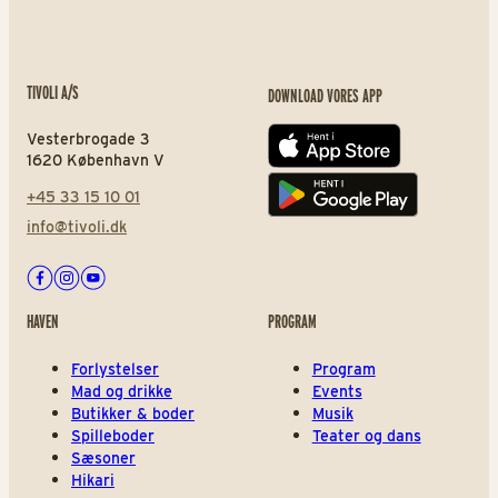
TIVOLI A/S
DOWNLOAD VORES APP
Vesterbrogade 3
App store
1620 København V
+45 33 15 10 01
Play store
info@tivoli.dk
Facebook
Instagram
Youtube
HAVEN
PROGRAM
Forlystelser
Program
Mad og drikke
Events
Butikker & boder
Musik
Spilleboder
Teater og dans
Sæsoner
Hikari