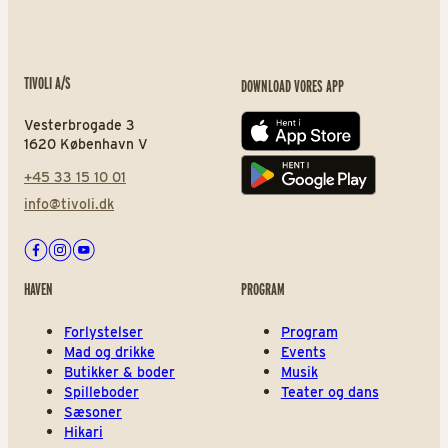
TIVOLI A/S
DOWNLOAD VORES APP
Vesterbrogade 3
App store
1620 København V
+45 33 15 10 01
Play store
info@tivoli.dk
Facebook
Instagram
Youtube
HAVEN
PROGRAM
Forlystelser
Program
Mad og drikke
Events
Butikker & boder
Musik
Spilleboder
Teater og dans
Sæsoner
Hikari