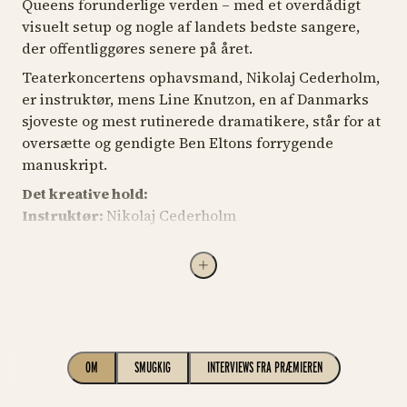
Queens forunderlige verden – med et overdådigt
visuelt setup og nogle af landets bedste sangere,
der offentliggøres senere på året.
Teaterkoncertens ophavsmand, Nikolaj Cederholm,
er instruktør, mens Line Knutzon, en af Danmarks
sjoveste og mest rutinerede dramatikere, står for at
oversætte og gendigte Ben Eltons forrygende
manuskript.
Det kreative hold:
Instruktør:
Nikolaj Cederholm
Manuskript:
Line Knutzon
Scenograf:
Benjamin La Cour
Koreograf:
Nellie Bethel
Kreativ Executive Producent:
Thomas Langkjær
Produktionsselskab:
Lion Musicals i samarbejde
med Live Nation
OM
SMUGKIG
INTERVIEWS FRA PRÆMIEREN