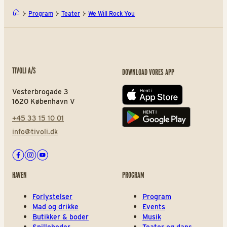
Program
Teater
We Will Rock You
TIVOLI A/S
DOWNLOAD VORES APP
Vesterbrogade 3
App store
1620 København V
+45 33 15 10 01
Play store
info@tivoli.dk
Facebook
Instagram
Youtube
HAVEN
PROGRAM
Forlystelser
Program
Mad og drikke
Events
Butikker & boder
Musik