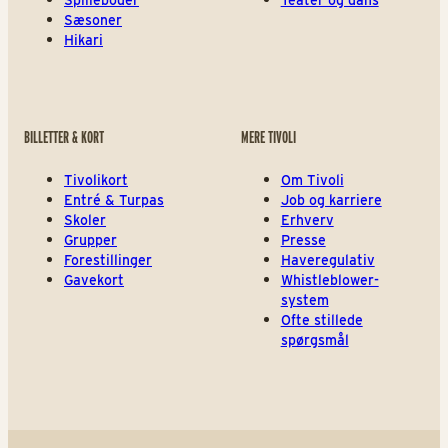
Spilleboder
Teater og dans
Sæsoner
Hikari
BILLETTER & KORT
MERE TIVOLI
Tivolikort
Om Tivoli
Entré & Turpas
Job og karriere
Skoler
Erhverv
Grupper
Presse
Forestillinger
Haveregulativ
Gavekort
Whistleblower-
system
Ofte stillede
spørgsmål