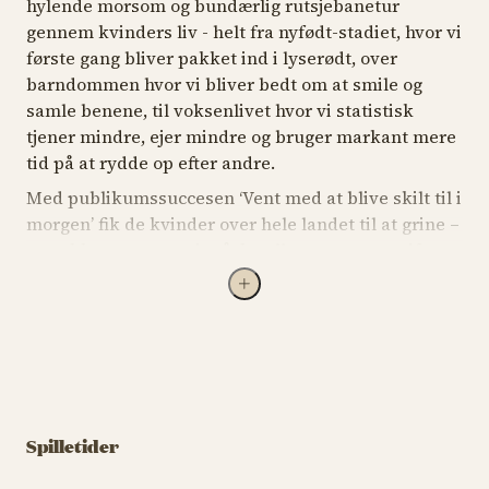
hylende morsom og bundærlig rutsjebanetur
gennem kvinders liv - helt fra nyfødt-stadiet, hvor vi
første gang bliver pakket ind i lyserødt, over
barndommen hvor vi bliver bedt om at smile og
samle benene, til voksenlivet hvor vi statistisk
tjener mindre, ejer mindre og bruger markant mere
tid på at rydde op efter andre.
Med publikumssuccesen ‘
Vent med at blive skilt til i
morgen
’ fik de kvinder over hele landet til at grine –
og sukke – over, at vi måske alle sammen er gift
med den samme mand. Nu er de tilbage. Skarpere,
sjovere og endnu mere vedkommende. Denne gang
går de skridtet videre og blotter alt det, vi kvinder
deler, men sjældent siger højt. Du får et nyt
fællesskab, et nyt sprog og masser af grin. For mon
ikke, at vi også er mere ens, end vi tror?
Den pæne pige kommer ikke. Hverken i
Spilletider
dobbeltsengen, til forhandlingsbordet eller til dette