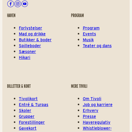
Facebook
Instagram
Youtube
HAVEN
PROGRAM
Forlystelser
Program
Mad og drikke
Events
Butikker & boder
Musik
Spilleboder
Teater og dans
Sæsoner
Hikari
BILLETTER & KORT
MERE TIVOLI
Tivolikort
Om Tivoli
Entré & Turpas
Job og karriere
Skoler
Erhverv
Grupper
Presse
Forestillinger
Haveregulativ
Gavekort
Whistleblower-