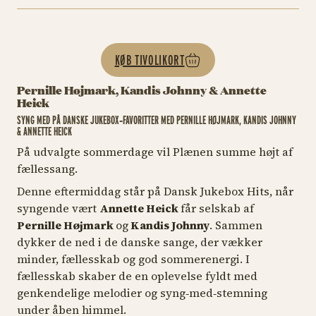
KØB TIVOLIKORT
Pernille Højmark, Kandis Johnny & Annette
Heick
SYNG MED PÅ DANSKE JUKEBOX‑FAVORITTER MED PERNILLE HØJMARK, KANDIS JOHNNY
& ANNETTE HEICK
På udvalgte sommerdage vil Plænen summe højt af
fællessang.
Denne eftermiddag står på Dansk Jukebox Hits, når
syngende vært
Annette Heick
får selskab af
Pernille Højmark
og
Kandis Johnny
. Sammen
dykker de ned i de danske sange, der vækker
minder, fællesskab og god sommerenergi. I
fællesskab skaber de en oplevelse fyldt med
genkendelige melodier og syng‑med‑stemning
under åben himmel.