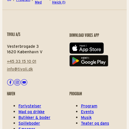
Med
Heick (1)
TIVOLI A/S
DOWNLOAD VORES APP
Vesterbrogade 3
App store
1620 København V
+45 33 15 10 01
Play store
info@tivoli.dk
Facebook
Instagram
Youtube
HAVEN
PROGRAM
Forlystelser
Program
Mad og drikke
Events
Butikker & boder
Musik
Spilleboder
Teater og dans