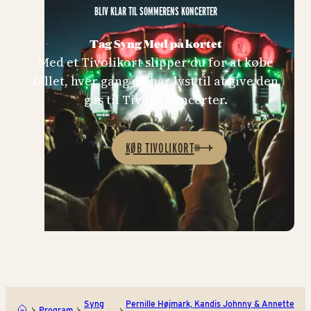
BLIV KLAR TIL SOMMERENS KONCERTER
Tag Syng Med på kortet
Med et Tivolikort slipper du for at købe
billet, hver gang du har lyst til at give den
gas til Tivolis koncerter.
KØB TIVOLIKORT
Syng
Pernille Højmark, Kandis Johnny & Annette
Program