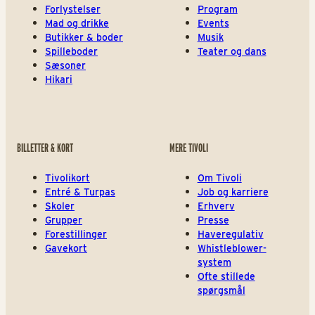
Forlystelser
Program
Mad og drikke
Events
Butikker & boder
Musik
Spilleboder
Teater og dans
Sæsoner
Hikari
BILLETTER & KORT
MERE TIVOLI
Tivolikort
Om Tivoli
Entré & Turpas
Job og karriere
Skoler
Erhverv
Grupper
Presse
Forestillinger
Haveregulativ
Gavekort
Whistleblower-
system
Ofte stillede
spørgsmål