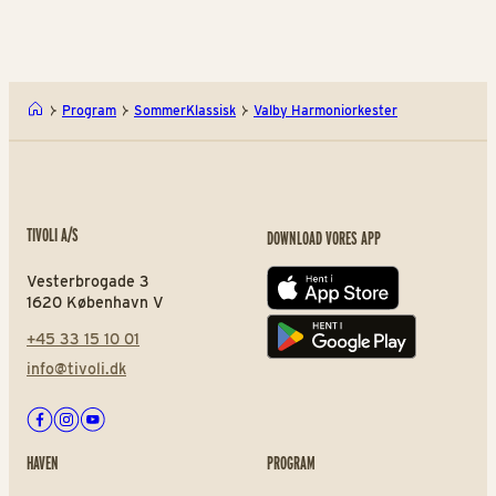
Program
SommerKlassisk
Valby Harmoniorkester
TIVOLI A/S
DOWNLOAD VORES APP
Vesterbrogade 3
App store
1620 København V
+45 33 15 10 01
Play store
info@tivoli.dk
Facebook
Instagram
Youtube
HAVEN
PROGRAM