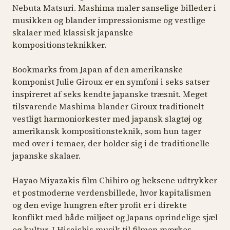
Nebuta Matsuri
. Mashima maler sanselige billeder i
musikken og blander impressionisme og vestlige
skalaer med klassisk japanske
kompositionsteknikker.
Bookmarks from Japan
af den amerikanske
komponist Julie Giroux er en symfoni i seks satser
inspireret af seks kendte japanske træsnit. Meget
tilsvarende Mashima blander Giroux traditionelt
vestligt harmoniorkester med japansk slagtøj og
amerikansk kompositionsteknik, som hun tager
med over i temaer, der holder sig i de traditionelle
japanske skalaer.
Hayao Miyazakis film
Chihiro og heksene
udtrykker
et postmoderne verdensbillede, hvor kapitalismen
og den evige hungren efter profit er i direkte
konflikt med både miljøet og Japans oprindelige sjæl
og kultur. I Hisaishis musik til filmen mærkes