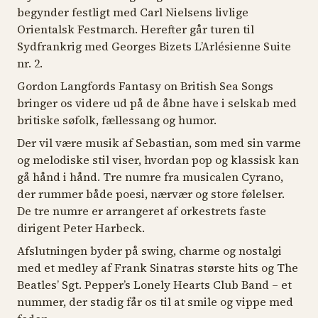
begynder festligt med Carl Nielsens livlige
Orientalsk Festmarch
. Herefter går turen til
Sydfrankrig med Georges Bizets
L’Arlésienne Suite
nr. 2
.
Gordon Langfords
Fantasy on British Sea Songs
bringer os videre ud på de åbne have i selskab med
britiske søfolk, fællessang og humor.
Der vil være musik af Sebastian, som med sin varme
og melodiske stil viser, hvordan pop og klassisk kan
gå hånd i hånd. Tre numre fra musicalen
Cyrano,
der rummer både poesi, nærvær og store følelser.
De tre numre er arrangeret af orkestrets faste
dirigent Peter Harbeck.
Afslutningen byder på swing, charme og nostalgi
med et medley af Frank Sinatras største hits og The
Beatles’
Sgt. Pepper’s Lonely Hearts Club Band
– et
nummer, der stadig får os til at smile og vippe med