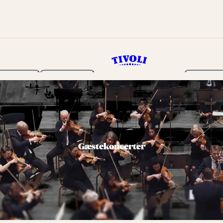
Haven
Program
Billetter
Gæstekoncerter