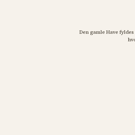
Den gamle Have fyldes 
hv
SOMMERKLASSISK
SOMME
Aarhus Symfoniorkester
spiller Carl Nielsen og
Tiv
Tjajkovskij
fød
16. august kl. 17.00
22. a
KØB BILLETTER
KØ
Aarhus 