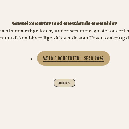
Gæstekoncerter med enestående ensembler
med sommerlige toner, under sæsonens gæstekoncerter. 
or musikken bliver lige så levende som Haven omkring d
RKLASSISK
VÆLG 3 KONCERTER – SPAR 20%
oli-Gardens
selsdagskoncert
FILTRER
ugust kl. 15.00
B BILLETTER
Symfoniorkester
Tivoli-Gardens fødselsdag