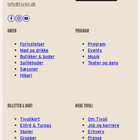
info@tivoli.dk
Facebook
Instagram
Youtube
HAVEN
PROGRAM
Forlystelser
Program
Mad og drikke
Events
Butikker & boder
Musik
Spilleboder
Teater og dans
Sæsoner
Hikari
BILLETTER & KORT
MERE TIVOLI
Tivolikort
Om Tivoli
Entré & Turpas
Job og karriere
Skoler
Erhverv
Grupper
Presse