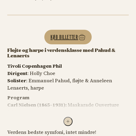
KØB BILLETTER
Fløjte og harpe i verdensklasse med Pahud &
Lenaerts
Tivoli Copenhagen Phil
Dirigent
: Holly Choe
Solister
: Emmanuel Pahud, fløjte & Anneleen
Lenaerts, harpe
Program
Carl Nielsen (1865–1931):
Maskarade Ouverture
(1906)
Wolfgang Amadeus Mozart (1756–1791):
Koncert
for fløjte og harpe i C-dur, K. 299 (1778)
Verdens bedste symfoni, intet mindre!