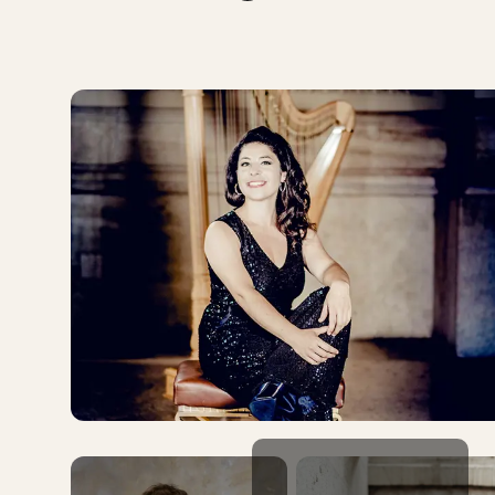
Pahud, træblæsernes ukronede konge, har løftet
fløjten som instrument til nye højder med sin helt
unikke varme og runde klang. Han er en nysgerrig
musiker i konstant udvikling, der, foruden sin lange
karriere som solofløjtenist ved Berliner
Filharmonikerne, er en profileret solist i alverdens
koncertsale. Ved denne unikke koncert spiller han
sammen med soloharpenist ved Wiener
Filharmonikerne, Anneleen Lenaerts, som er blandt
verdens førende harpenister, og som tryllebinder
publikum med sin sublime teknik og raffinerede
klang. Denne aften kan du altså opleve de to
verdensstjerner i sublimt samspil, når de sammen
får luften til at gnistre i Mozarts sprudlende
ungdomsværk. Koncerten indledes med en
skinnende dansk musikalsk kronjuvel: Carl
Nielsens ouverture
til
Maskarade
.