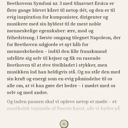
–
Beethovens
Symfoni nr. 3
med tilnavnet
Eroica
er
Ludwig van Beethoven (1770–1827):
Symfoni nr. 3 i
flere gange blevet kåret til netop dét, og den er til
Es-dur, op. 55 ”Eroica” (1803)
evig inspiration for komponister, dirigenter og
musikere med sin hyldest til de mest noble
menneskelige egenskaber: ære, mod og
frihedstrang. I første omgang tilegnet Napoleon, der
for Beethoven udgjorde et nyt håb for
menneskeheden – indtil den lille franskmand
udråbte sig selv til kejser og fik en rasende
Beethoven til at rive titelbladet i stykker, men
musikken lod han heldigvis stå. Og nu står den med
sin kraft og energi som en evig påmindelse til os
alle om, at vi kan gøre det bedre – i mødet med os
selv og med andre.
Og inden pausen skal vi opleve netop et møde – et
musikalsk topmøde af fineste karat, når vi byder på
Mozarts ekstremt charmerende
Koncert for fløjte
og
harpe i C-dur
. Sonningprismodtager Emmanuel