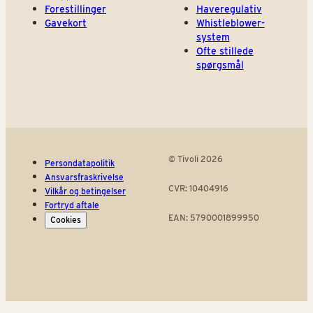
Forestillinger
Haveregulativ
Gavekort
Whistleblower-
system
Ofte stillede
spørgsmål
© Tivoli 2026
Persondatapolitik
Ansvarsfraskrivelse
CVR: 10404916
Vilkår og betingelser
Fortryd aftale
EAN: 5790001899950
Cookies