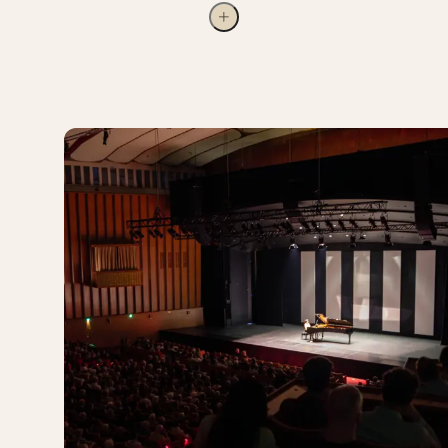
begyndelsen, og orkestret voksede da også snart fra
22 strygere til et regulært, mindre symfoniorkester
på 33 musikere.
Repertoiret var tidens nyeste musik fra Wien og
Lumbyes egne kompositioner, men langsomt kom
der også hele symfonier på programmet. Da
Lumbye døde i 1874, kom nye dirigenter til med nye
ambitioner. Orkestrets kvalitet steg fortsat, og man
satte nye spændende komponister på plakaten, bl.a.
både Rakhmaninov og Stravinskij, der spillede med
orkestret i begyndelsen af det nye århundrede.
I samme periode blev den daværende koncertsal for
lille og uegnet til orkestrets koncerter, så Tivoli
byggede en ny og større sal med plads til 1.500
publikummer. Den blev imidlertid ødelagt af
schalburgtage i 1944 og erstattet af den nuværende -
og endnu større - Tivolis Koncertsal i 1956.