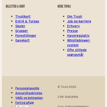
BILLETTER & KORT
MERE TIVOLI
Tivolikort
Om Tivoli
Entré & Turpas
Job og karriere
Skoler
Erhverv
Grupper
Presse
Forestillinger
Haveregulativ
Gavekort
Whistleblower-
system
Ofte stillede
spørgsmål
© Tivoli 2026
Persondatapolitik
Ansvarsfraskrivelse
CVR: 10404916
Vilkår og betingelser
Fortryd aftale
EAN: 5790001899950