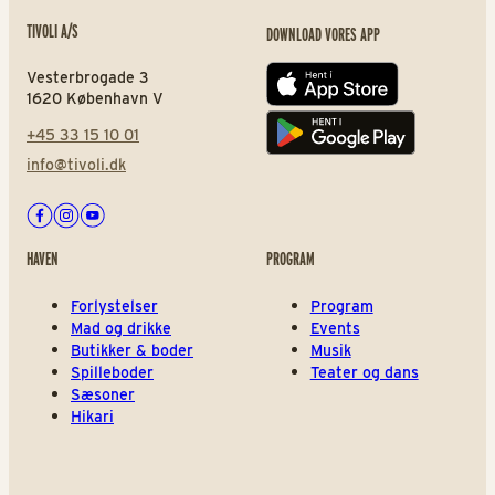
TIVOLI A/S
DOWNLOAD VORES APP
Vesterbrogade 3
App store
1620 København V
+45 33 15 10 01
Play store
info@tivoli.dk
Facebook
Instagram
Youtube
HAVEN
PROGRAM
Forlystelser
Program
Mad og drikke
Events
Butikker & boder
Musik
Spilleboder
Teater og dans
Sæsoner
Hikari