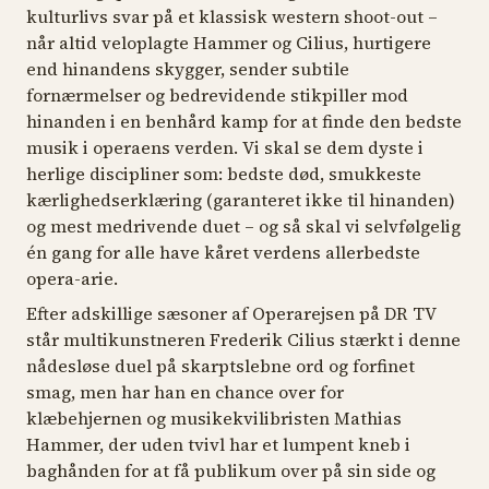
kulturlivs svar på et klassisk western shoot-out –
når altid veloplagte Hammer og Cilius, hurtigere
end hinandens skygger, sender subtile
fornærmelser og bedrevidende stikpiller mod
hinanden i en benhård kamp for at finde den bedste
musik i operaens verden. Vi skal se dem dyste i
herlige discipliner som: bedste død, smukkeste
kærlighedserklæring (garanteret ikke til hinanden)
og mest medrivende duet – og så skal vi selvfølgelig
én gang for alle have kåret verdens allerbedste
opera-arie.
Efter adskillige sæsoner af
Operarejsen
på DR TV
står multikunstneren Frederik Cilius stærkt i denne
nådesløse duel på skarptslebne ord og forfinet
smag, men har han en chance over for
klæbehjernen og musikekvilibristen Mathias
Hammer, der uden tvivl har et lumpent kneb i
baghånden for at få publikum over på sin side og