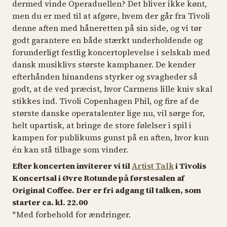
dermed vinde Operaduellen? Det bliver ikke kønt,
men du er med til at afgøre, hvem der går fra Tivoli
denne aften med håneretten på sin side, og vi tør
godt garantere en både stærkt underholdende og
forunderligt festlig koncertoplevelse i selskab med
dansk musiklivs største kamphaner. De kender
efterhånden hinandens styrker og svagheder så
godt, at de ved præcist, hvor Carmens lille kniv skal
stikkes ind. Tivoli Copenhagen Phil, og fire af de
største danske operatalenter lige nu, vil sørge for,
helt upartisk, at bringe de store følelser i spil i
kampen for publikums gunst på en aften, hvor kun
én kan stå tilbage som vinder.
Efter koncerten inviterer vi til
Artist Talk
i Tivolis
Koncertsal i Øvre Rotunde på førstesalen af
Original Coffee. Der er fri adgang til talken, som
starter ca. kl. 22.00
*Med forbehold for ændringer.