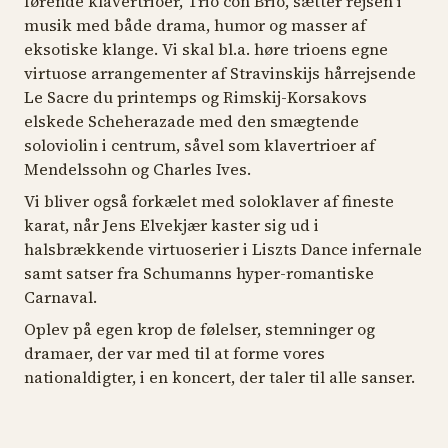
førende klavertrioer, Trio con Brio, sætter rejsen i
musik med både drama, humor og masser af
eksotiske klange. Vi skal bl.a. høre trioens egne
virtuose arrangementer af Stravinskijs hårrejsende
Le Sacre du printemps
og Rimskij-Korsakovs
elskede
Scheherazade
med den smægtende
soloviolin i centrum, såvel som klavertrioer af
Mendelssohn og Charles Ives.
Vi bliver også forkælet med soloklaver af fineste
karat, når Jens Elvekjær kaster sig ud i
halsbrækkende virtuoserier i Liszts
Dance infernale
samt satser fra Schumanns hyper-romantiske
Carnaval
.
Oplev på egen krop de følelser, stemninger og
dramaer, der var med til at forme vores
nationaldigter, i en koncert, der taler til alle sanser.