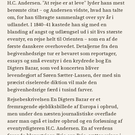
H.C. Andersen. ”At rejse er at leve” lyder hans mest
berømte citat – og Andersen vidste, hvad han talte
om, for han tilbragte sammenlagt over syv år i
udlandet. I 1840–41 kastede han sig med en
blanding af angst og udlængsel ud i sit livs største
eventyr, en rejse helt til Orienten – som en af de
første danskere overhovedet. Detaljerne fra den
begivenhedsrige tur er bevaret som reportager,
essays og små eventyr i den krydrede bog En
Digters
Bazar,
som ved koncerten bliver
levendegjort af Søren Sætter-Lassen, der med sin
præcist ciselerede diktion vil male den
begivenhedsrige færd i tusind farver.
Rejsebeskrivelsen
En Digters Bazar
er et
fremragende øjebliksbillede af Europa i opbrud,
men under den næsten journalistiske overflade
aner man også et indre opbrud og en forløsning af
eventyrdigteren H.C. Andersen. En af verdens