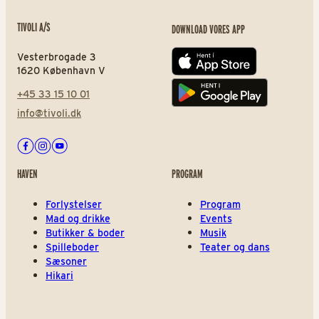
TIVOLI A/S
DOWNLOAD VORES APP
Vesterbrogade 3
App store
1620 København V
+45 33 15 10 01
Play store
info@tivoli.dk
Facebook
Instagram
Youtube
HAVEN
PROGRAM
Forlystelser
Program
Mad og drikke
Events
Butikker & boder
Musik
Spilleboder
Teater og dans
Sæsoner
Hikari