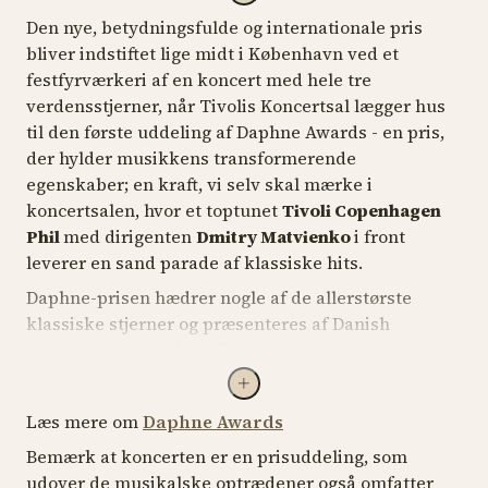
Den nye, betydningsfulde og internationale pris
Arier og duetter af Charles Gounod, Giacomo
bliver indstiftet lige midt i København ved et
Puccini, Leonard Bernstein og Agustín Lara
festfyrværkeri af en koncert med hele tre
Sergei Rachmaninov (1873–1943):
Klaverkoncert nr.
verdensstjerner, når Tivolis Koncertsal lægger hus
2 i c-mol, op. 18
(1900-01)
til den første uddeling af
Daphne Awards
- en pris,
der hylder musikkens transformerende
egenskaber; en kraft, vi selv skal mærke i
koncertsalen, hvor et toptunet
Tivoli Copenhagen
Phil
med dirigenten
Dmitry Matvienko
i front
leverer en sand parade af klassiske hits.
Daphne-prisen hædrer nogle af de allerstørste
klassiske stjerner og præsenteres af Danish
Research Foundation, Tivoli og Ouverture
Productions.
En pris af denne størrelse skal naturligvis gives til
Læs mere om
Daphne Awards
de allerstørste kunstnere, og derfor skal vi opleve
Bemærk at koncerten er en prisuddeling, som
en eksplosiv treenighed i pianisten
Lang Lang
,
udover de musikalske optrædener også omfatter