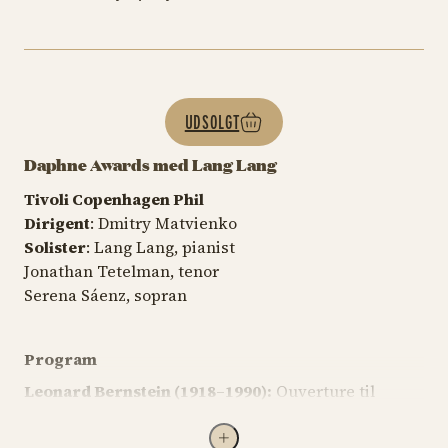
UDSOLGT
Daphne Awards med Lang Lang
Tivoli Copenhagen Phil
Dirigent
: Dmitry Matvienko
Solister
: Lang Lang, pianist
Jonathan Tetelman, tenor
Serena Sáenz, sopran
Program
Leonard Bernstein (1918–1990):
Ouverture til
Candide
(1956)
Jacob Gade (1879–1963):
Tango Jalousie
(1925)