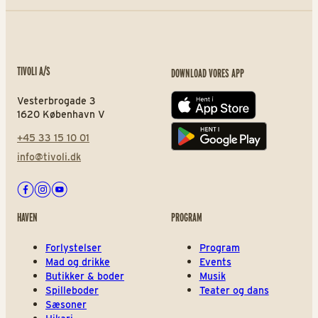
TIVOLI A/S
DOWNLOAD VORES APP
Vesterbrogade 3
App store
1620 København V
+45 33 15 10 01
Play store
info@tivoli.dk
Facebook
Instagram
Youtube
HAVEN
PROGRAM
Forlystelser
Program
Mad og drikke
Events
Butikker & boder
Musik
Spilleboder
Teater og dans
Sæsoner