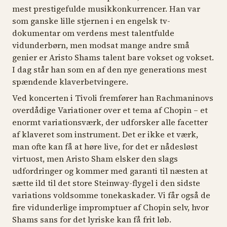
mest prestigefulde musikkonkurrencer. Han var
Fire impromptuer (1834-1842)
som ganske lille stjernen i en engelsk tv-
Ludwig van Beethoven (1770–1827):
dokumentar om verdens mest talentfulde
vidunderbørn, men modsat mange andre små
Klaversonate nr. 14 i cis-mol, op. 27 nr. 2 “Quasi una
genier er Aristo Shams talent bare vokset og vokset.
fantasia” (Måneskinssonaten) (1801)
I dag står han som en af den nye generations mest
spændende klaverbetvingere.
Ved koncerten i Tivoli fremfører han Rachmaninovs
overdådige
Variationer over et tema af Chopin
– et
enormt variationsværk, der udforsker alle facetter
af klaveret som instrument. Det er ikke et værk,
man ofte kan få at høre live, for det er nådesløst
virtuost, men Aristo Sham elsker den slags
udfordringer og kommer med garanti til næsten at
sætte ild til det store Steinway-flygel i den sidste
variations voldsomme tonekaskader. Vi får også de
fire vidunderlige impromptuer af Chopin selv, hvor
Shams sans for det lyriske kan få frit løb.