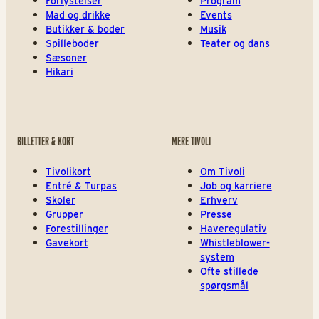
Forlystelser
Program
Mad og drikke
Events
Butikker & boder
Musik
Spilleboder
Teater og dans
Sæsoner
Hikari
BILLETTER & KORT
MERE TIVOLI
Tivolikort
Om Tivoli
Entré & Turpas
Job og karriere
Skoler
Erhverv
Grupper
Presse
Forestillinger
Haveregulativ
Gavekort
Whistleblower-
system
Ofte stillede
spørgsmål