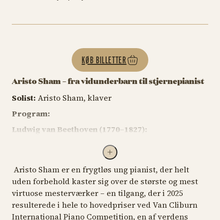
KØB BILLETTER
Aristo Sham – fra vidunderbarn til stjernepianist
Solist:
Aristo Sham, klaver
Program:
Ludwig van Beethoven (1770–1827):
Klaversonate nr. 13 i Es-dur, op. 27 nr. 1 “Quasi una
fantasia” (1801)
Aristo Sham er en frygtløs ung pianist, der helt
Sergej Rachmaninov (1873–1943):
uden forbehold kaster sig over de største og mest
Variationer over et tema af Chopin, op. 22 (1903)
virtuose mesterværker – en tilgang, der i 2025
---
resulterede i hele to hovedpriser ved Van Cliburn
International Piano Competition, en af verdens
Frédéric Chopin (1810–1849):