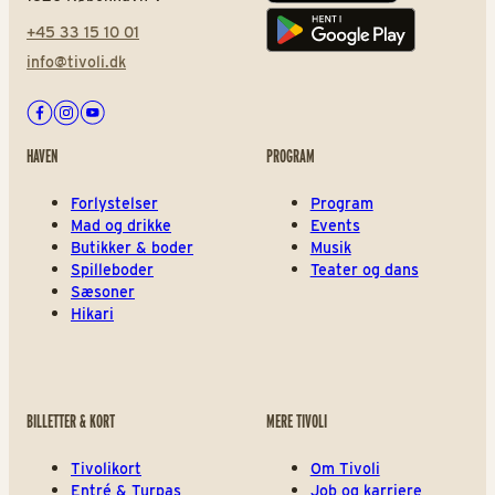
+45 33 15 10 01
Play store
info@tivoli.dk
Facebook
Instagram
Youtube
HAVEN
PROGRAM
Forlystelser
Program
Mad og drikke
Events
Butikker & boder
Musik
Spilleboder
Teater og dans
Sæsoner
Hikari
BILLETTER & KORT
MERE TIVOLI
Tivolikort
Om Tivoli
Entré & Turpas
Job og karriere