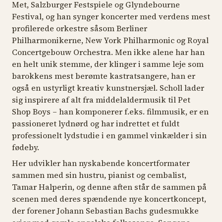
Met, Salzburger Festspiele og Glyndebourne
Festival, og han synger koncerter med verdens mest
profilerede orkestre såsom Berliner
Philharmonikerne, New York Philharmonic og Royal
Concertgebouw Orchestra. Men ikke alene har han
en helt unik stemme, der klinger i samme leje som
barokkens mest berømte kastratsangere, han er
også en ustyrligt kreativ kunstnersjæl. Scholl lader
sig inspirere af alt fra middelaldermusik til Pet
Shop Boys – han komponerer f.eks. filmmusik, er en
passioneret lydnørd og har indrettet et fuldt
professionelt lydstudie i en gammel vinkælder i sin
fødeby.
Her udvikler han nyskabende koncertformater
sammen med sin hustru, pianist og cembalist,
Tamar Halperin, og denne aften står de sammen på
scenen med deres spændende nye koncertkoncept,
der forener Johann Sebastian Bachs gudesmukke