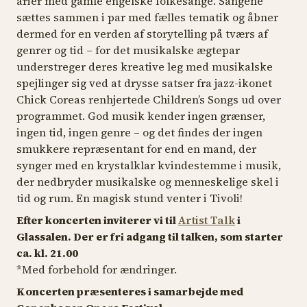
arier med gamle engelske folkesange. Sangene
sættes sammen i par med fælles tematik og åbner
dermed for en verden af storytelling på tværs af
genrer og tid – for det musikalske ægtepar
understreger deres kreative leg med musikalske
spejlinger sig ved at drysse satser fra jazz-ikonet
Chick Coreas renhjertede
Children’s Songs
ud over
programmet. God musik kender ingen grænser,
ingen tid, ingen genre – og det findes der ingen
smukkere repræsentant for end en mand, der
synger med en krystalklar kvindestemme i musik,
der nedbryder musikalske og menneskelige skel i
tid og rum. En magisk stund venter i Tivoli!
Efter koncerten inviterer vi til
Artist Talk
i
Glassalen. Der er fri adgang til talken, som starter
ca. kl. 21.00
*Med forbehold for ændringer.
Koncerten præsenteres i samarbejde med