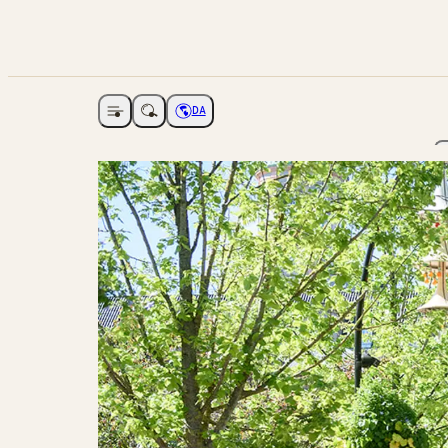
DA
Åbne navigation
Vælg sprog