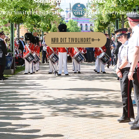
Sommerens udvalgte events
Du er inviteret til festlige events under åben himme
KØB DIT TIVOLIKORT