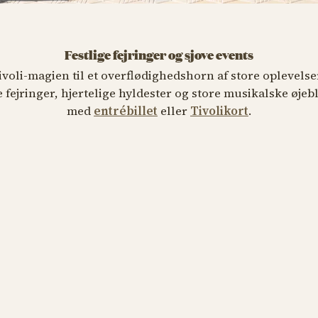
Festlige fejringer og sjove events
ivoli-magien til et overflødighedshorn af store oplevelse
e fejringer, hjertelige hyldester og store musikalske øjeb
med
entrébillet
eller
Tivolikort
.
 HAVE- OG BLOMSTERFESTIVAL
 HAVE- OG BLOMSTERFESTIVAL
herbarium af Signe Kejlbo
oli fejrer fødselsdag
 HAVE- OG BLOMSTERFESTIVAL
ejagten
ugust – 13. september
ugust kl. 11.00
d blomsterkranse
ugust – 13. september
B TIVOLIKORT
alletteater - Fyrtøjet 2026
Tivolis Fødselsdag