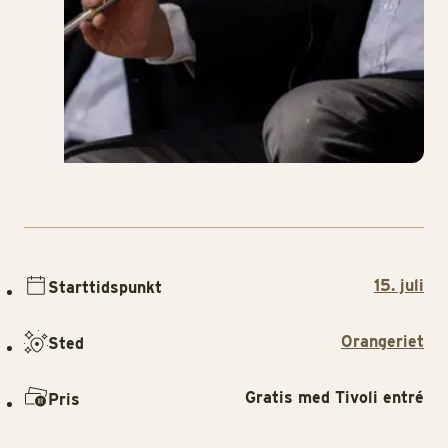
15. juli
Starttidspunkt
Orangeriet
Sted
Gratis med Tivoli entré
Pris