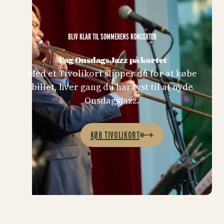
BLIV KLAR TIL SOMMERENS KONCERTER
Tag OnsdagsJazz på kortet
Med et Tivolikort slipper du for at købe
billet, hver gang du har lyst til at nyde
OnsdagsJazz.
KØB TIVOLIKORT