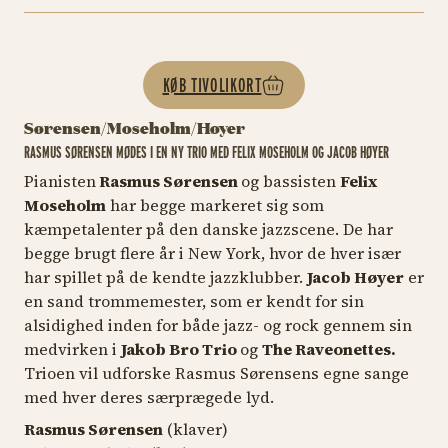
KØB TIVOLIKORT
Sørensen/Moseholm/Høyer
RASMUS SØRENSEN MØDES I EN NY TRIO MED FELIX MOSEHOLM OG JACOB HØYER
Pianisten
Rasmus Sørensen
og bassisten
Felix
Moseholm
har begge markeret sig som
kæmpetalenter på den danske jazzscene. De har
begge brugt flere år i New York, hvor de hver især
har spillet på de kendte jazzklubber.
Jacob Høyer
er
en sand trommemester, som er kendt for sin
alsidighed inden for både jazz- og rock gennem sin
medvirken i
Jakob Bro Trio
og
The Raveonettes.
Trioen vil udforske Rasmus Sørensens egne sange
med hver deres særprægede lyd.
Rasmus Sørensen
(klaver)