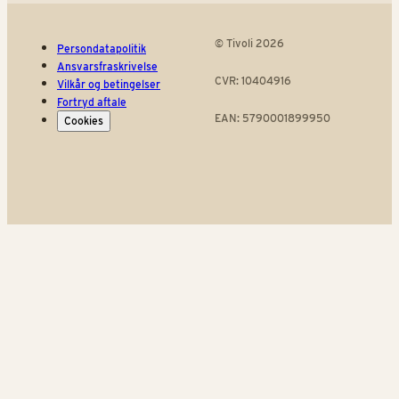
© Tivoli 2026
Persondatapolitik
Ansvarsfraskrivelse
CVR: 10404916
Vilkår og betingelser
Fortryd aftale
EAN: 5790001899950
Cookies