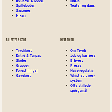
Butikker & boder
Musik
Spilleboder
Teater og dans
Sæsoner
Hikari
BILLETTER & KORT
MERE TIVOLI
Tivolikort
Om Tivoli
Entré & Turpas
Job og karriere
Skoler
Erhverv
Grupper
Presse
Forestillinger
Haveregulativ
Gavekort
Whistleblower-
system
Ofte stillede
spørgsmål