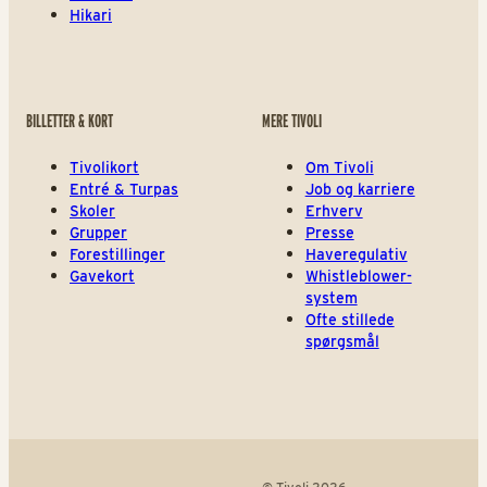
Hikari
BILLETTER & KORT
MERE TIVOLI
Tivolikort
Om Tivoli
Entré & Turpas
Job og karriere
Skoler
Erhverv
Grupper
Presse
Forestillinger
Haveregulativ
Gavekort
Whistleblower-
system
Ofte stillede
spørgsmål