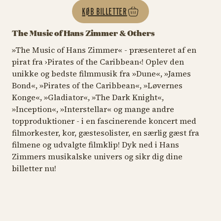
KØB BILLETTER
The Music of Hans Zimmer & Others
»The Music of Hans Zimmer« - præsenteret af en
pirat fra ›Pirates of the Caribbean‹! Oplev den
unikke og bedste filmmusik fra »Dune«, »James
Bond«, »Pirates of the Caribbean«, »Løvernes
Konge«, »Gladiator«, »The Dark Knight«,
»Inception«, »Interstellar« og mange andre
topproduktioner - i en fascinerende koncert med
filmorkester, kor, gæstesolister, en særlig gæst fra
filmene og udvalgte filmklip! Dyk ned i Hans
Zimmers musikalske univers og sikr dig dine
billetter nu!