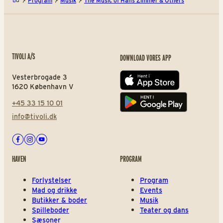
Program
Musik
The Music of Hans Zimmer & Others
TIVOLI A/S
DOWNLOAD VORES APP
Vesterbrogade 3
App store
1620 København V
+45 33 15 10 01
Play store
info@tivoli.dk
Facebook
Instagram
Youtube
HAVEN
PROGRAM
Forlystelser
Program
Mad og drikke
Events
Butikker & boder
Musik
Spilleboder
Teater og dans
Sæsoner