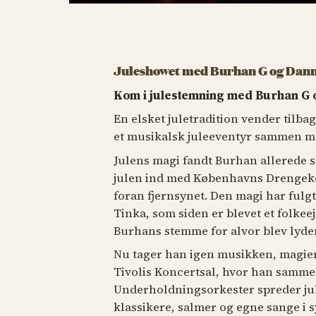
Juleshowet med Burhan G og Dan
Kom i julestemning med Burhan G
En elsket juletradition vender tilba
et musikalsk juleeventyr sammen 
Julens magi fandt Burhan allerede s
julen ind med Københavns Drengeko
foran fjernsynet. Den magi har fulg
Tinka, som siden er blevet et folkeej
Burhans stemme for alvor blev lyden
Nu tager han igen musikken, magie
Tivolis Koncertsal, hvor han sam
Underholdningsorkester spreder ju
klassikere, salmer og egne sange i 