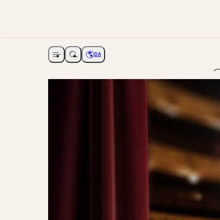
DA
Åbne navigation
Vælg sprog