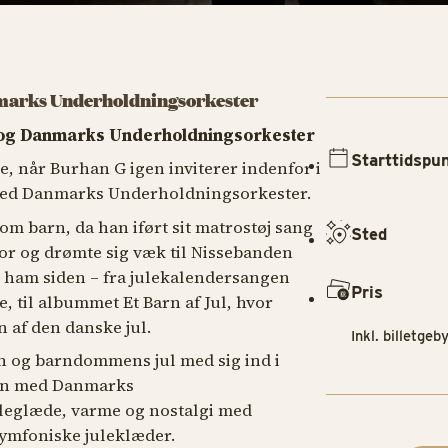
marks Underholdningsorkester
 og Danmarks Underholdningsorkester
Starttidspu
ge, når Burhan G igen inviterer indenfor i
med Danmarks Underholdningsorkester.
om barn, da han iført sit matrostøj sang
Sted
r og drømte sig væk til Nissebanden
t ham siden – fra julekalendersangen
Pris
e, til albummet Et Barn af Jul, hvor
 af den danske jul.
Inkl. billetgeby
n og barndommens jul med sig ind i
men med Danmarks
leglæde, varme og nostalgi med
symfoniske juleklæder.