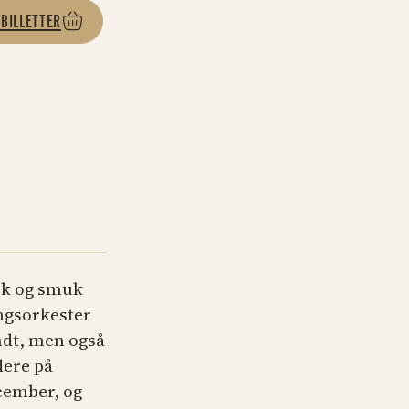
 BILLETTER
ærk og smuk
ngsorkester
ndt, men også
dere på
cember, og