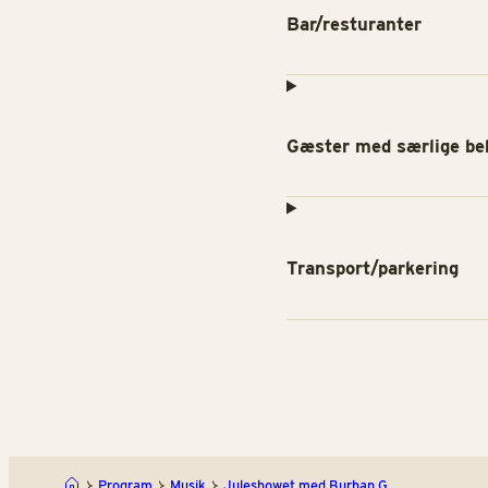
Bar/resturanter
Gæster med særlige be
Transport/parkering
Program
Musik
Juleshowet med Burhan G