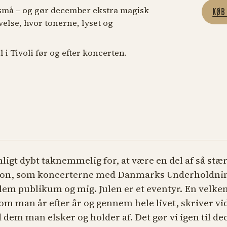
 små – og gør december ekstra magisk
KØB
lse, hvor tonerne, lyset og
l i Tivoli før og efter koncerten.
nligt dybt taknemmelig for, at være en del af så st
tion, som koncerterne med Danmarks Underholdni
lem publikum og mig. Julen er et eventyr. En velke
som man år efter år og gennem hele livet, skriver vi
em man elsker og holder af. Det gør vi igen til de