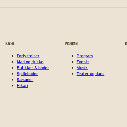
HAVEN
PROGRAM
B
Forlystelser
Program
Mad og drikke
Events
Butikker & boder
Musik
Spilleboder
Teater og dans
Sæsoner
Hikari